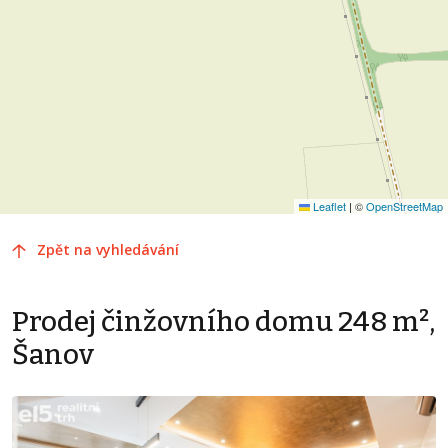
Leaflet
|
©
OpenStreetMap
Zpět na vyhledávání
Prodej činžovního domu 248 m²,
Šanov