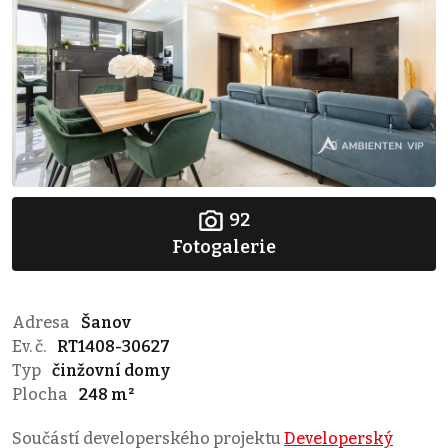
92
Fotogalerie
Adresa
Šanov
Ev. č.
RT1408-30627
Typ
činžovní domy
Plocha
248 m²
Součástí developerského projektu
Developerský