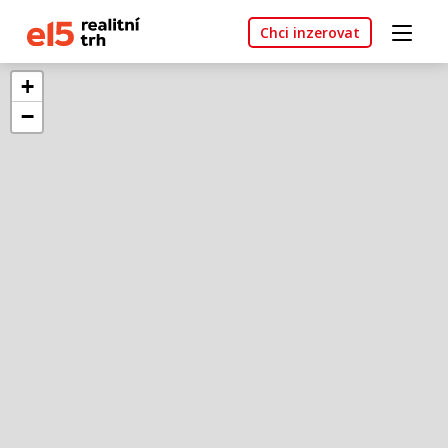
Chci inzerovat
+
−