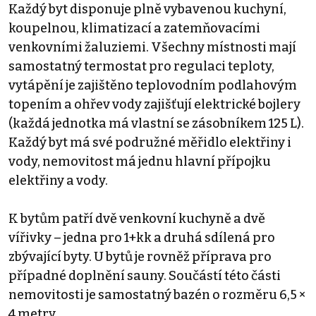
Každý byt disponuje plně vybavenou kuchyní,
koupelnou, klimatizací a zatemňovacími
venkovními žaluziemi. Všechny místnosti mají
samostatný termostat pro regulaci teploty,
vytápění je zajištěno teplovodním podlahovým
topením a ohřev vody zajišťují elektrické bojlery
(každá jednotka má vlastní se zásobníkem 125 L).
Každý byt má své podružné měřidlo elektřiny i
vody, nemovitost má jednu hlavní přípojku
elektřiny a vody.
K bytům patří dvě venkovní kuchyně a dvě
vířivky – jedna pro 1+kk a druhá sdílená pro
zbývající byty. U bytů je rovněž příprava pro
případné doplnění sauny. Součástí této části
nemovitosti je samostatný bazén o rozměru 6,5 ×
4 metry.