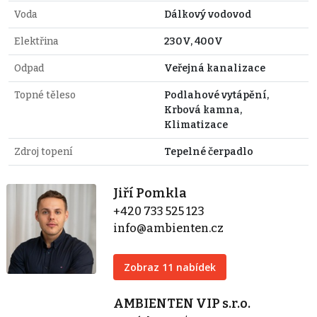
Voda
Dálkový vodovod
Elektřina
230V, 400V
Odpad
Veřejná kanalizace
Topné těleso
Podlahové vytápění,
Krbová kamna,
Klimatizace
Zdroj topení
Tepelné čerpadlo
Jiří Pomkla
+420 733 525 123
info@ambienten.cz
Zobraz 11 nabídek
AMBIENTEN VIP s.r.o.