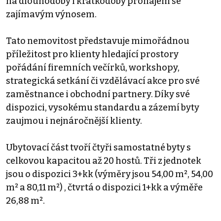
na dlouhodobý i krátkodobý pronájem se
zajímavým výnosem.
Tato nemovitost představuje mimořádnou
příležitost pro klienty hledající prostory
pořádání firemních večírků, workshopy,
strategická setkání či vzdělávací akce pro své
zaměstnance i obchodní partnery. Díky své
dispozici, vysokému standardu a zázemí byty
zaujmou i nejnáročnější klienty.
Ubytovací část tvoří čtyři samostatné byty s
celkovou kapacitou až 20 hostů. Tři z jednotek
jsou o dispozici 3+kk (výměry jsou 54,00 m², 54,00
m² a 80,11 m²) , čtvrtá o dispozici 1+kk a výměře
26,88 m².