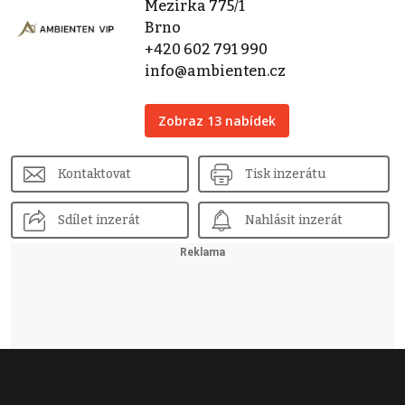
Mezírka 775/1
Brno
+420 602 791 990
info@ambienten.cz
Zobraz 13 nabídek
Kontaktovat
Tisk inzerátu
Sdílet inzerát
Nahlásit inzerát