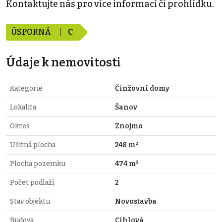
Kontaktujte nás pro více informací či prohlídku.
ÚSPORNÁ
C
Údaje k nemovitosti
Kategorie
Činžovní domy
Lokalita
Šanov
Okres
Znojmo
Užitná plocha
248 m²
Plocha pozemku
474 m²
Počet podlaží
2
Stav objektu
Novostavba
Budova
Cihlová