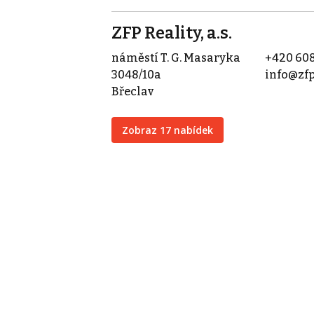
ZFP Reality, a.s.
náměstí T. G. Masaryka
+420 608
3048/10a
info@zfp
Břeclav
Zobraz 17 nabídek