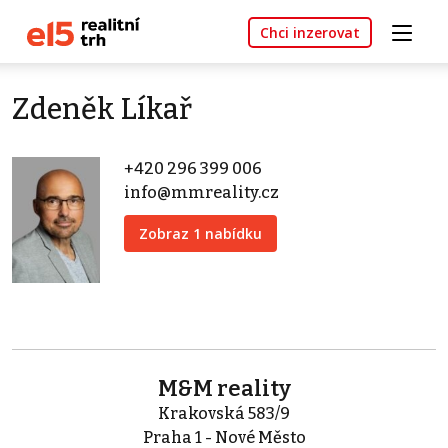
Chci inzerovat
Zdeněk Líkař
+420 296 399 006
info@mmreality.cz
Zobraz 1 nabídku
M&M reality
Krakovská 583/9
Praha 1 - Nové Město