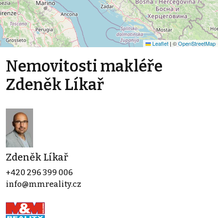
Leaflet
|
©
OpenStreetMap
Nemovitosti makléře
Zdeněk Líkař
Zdeněk Líkař
+420 296 399 006
info@mmreality.cz