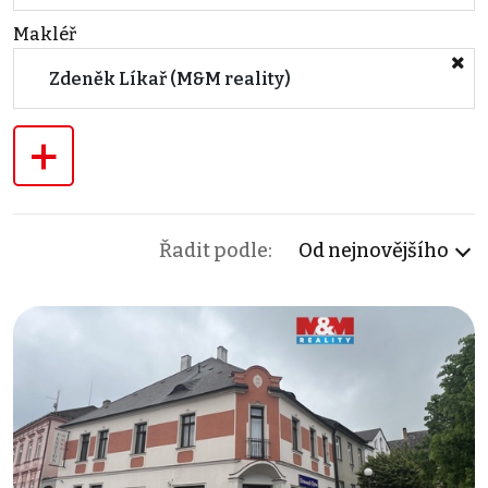
Makléř
Zdeněk Líkař (M&M reality)
+
Řadit podle:
Od nejnovějšího