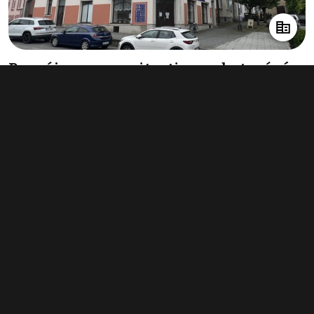
Pronájem nemovitosti pro ubytování
170 m², Veselí nad Lužnicí
35 000 Kč za měsíc
(2 471 Kč za m²/rok)
Typ
ubytování
Plocha
170 m²
Obchodní podmínky
Pravidla inzerce
Ceník
Registrace
Kontakt