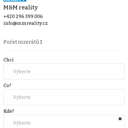
M&M reality
+420 296 399 006
info@mmreality.cz
Počet inzerátů
1
Chci
Vyberte
Co?
Vyberte
Kde?
Vyberte