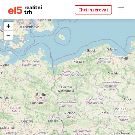
Chci inzerovat
+
−