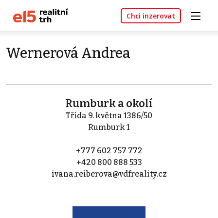
Chci inzerovat
Wernerová Andrea
Rumburk a okolí
Třída 9. května 1386/50
Rumburk 1
+777 602 757 772
+420 800 888 533
ivana.reiberova@vdfreality.cz