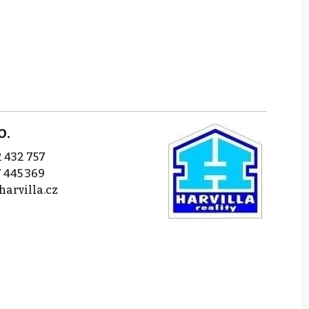
o.
 432 757
 445 369
harvilla.cz