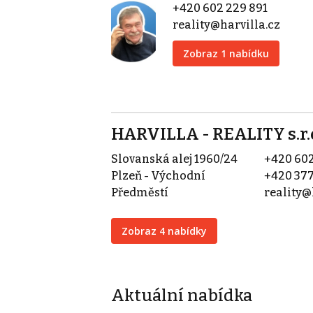
+420 602 229 891
reality@harvilla.cz
Zobraz 1 nabídku
HARVILLA - REALITY s.r.
Slovanská alej 1960/24
+420 602
Plzeň - Východní
+420 377
Předměstí
reality@
Zobraz 4 nabídky
Aktuální nabídka