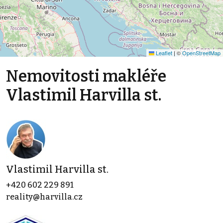
Leaflet
|
©
OpenStreetMap
Nemovitosti makléře
Vlastimil Harvilla st.
Vlastimil Harvilla st.
+420 602 229 891
reality@harvilla.cz