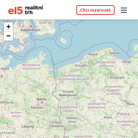
Chci inzerovat
+
−