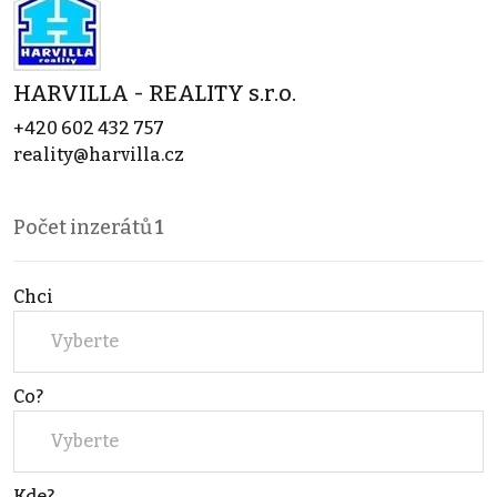
HARVILLA - REALITY s.r.o.
+420 602 432 757
reality@harvilla.cz
Počet inzerátů
1
Chci
Vyberte
Co?
Vyberte
Kde?