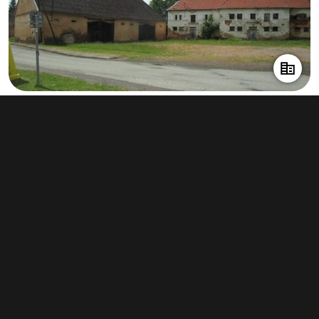
Prodej zemědělského objektu 604 m²,
Kostelec - Nedražice
2 990 000 Kč
(4 950 Kč za m²)
Typ
zemědělské objekty
Plocha
604 m²
Obchodní podmínky
Pravidla inzerce
Ceník
Registrace
Kontakt