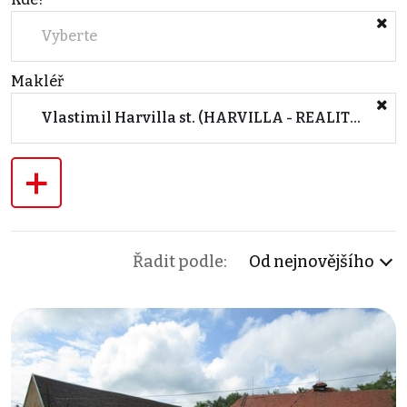
Vyberte
Makléř
Vlastimil Harvilla st. (HARVILLA - REALITY s.r.o.)
+
Řadit podle:
Od nejnovějšího