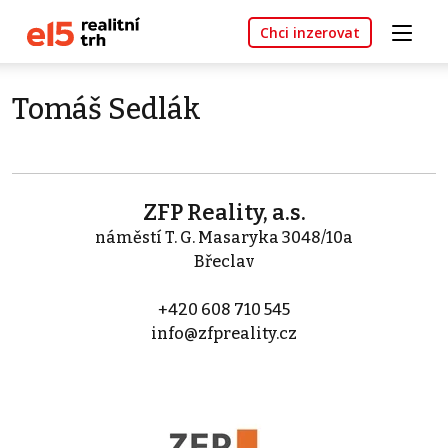
Chci inzerovat
Tomáš Sedlák
ZFP Reality, a.s.
náměstí T. G. Masaryka 3048/10a
Břeclav
+420 608 710 545
info@zfpreality.cz