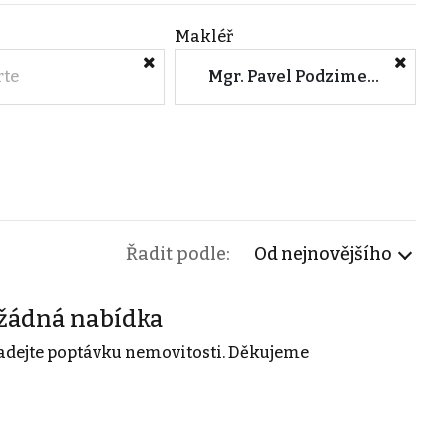
Makléř
rte
Mgr. Pavel Podzimek (TANA realitní kancelář Turnov)
Řadit podle:
Od nejnovějšího
žádná nabídka
adejte poptávku nemovitosti. Děkujeme