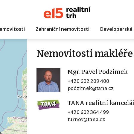
emovitosti
Zahraniční nemovitosti
Developerské 
Nemovitosti makléře 
Mgr. Pavel Podzimek
+420 602 209 400
podzimek@tana.cz
TANA realitní kancelá
+420 602 364 499
turnov@tana.cz