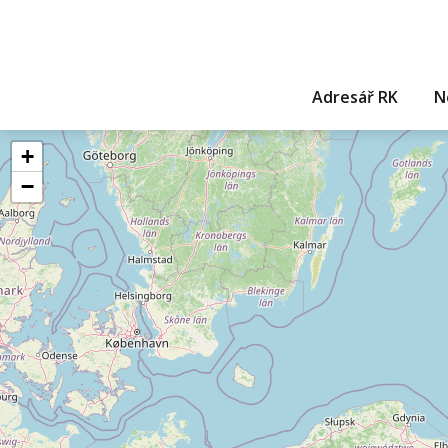
Adresář RK
N
+
−