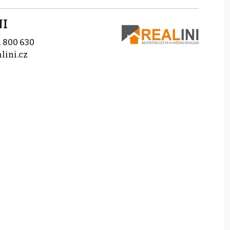
NI
 800 630
lini.cz