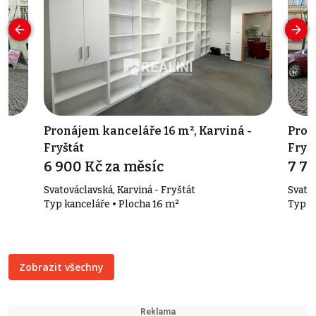
 -
Pronájem kanceláře 16 m², Karviná -
Pron
Fryštát
Fryš
6 900 Kč za měsíc
7 70
Svatováclavská, Karviná - Fryštát
Svatov
Typ kanceláře • Plocha 16 m²
Typ k
Zobrazit všechny