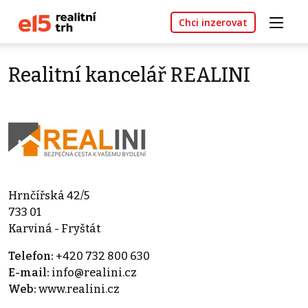
Chci inzerovat
Realitní kancelář REALINI
Hrnčířská 42/5
733 01
Karviná - Fryštát
Telefon:
+420 732 800 630
E-mail:
info@realini.cz
Web:
www.realini.cz