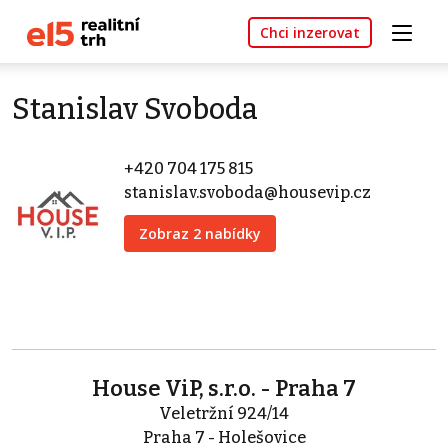
Chci inzerovat
Stanislav Svoboda
+420 704 175 815
stanislav.svoboda@housevip.cz
Zobraz 2 nabídky
House ViP, s.r.o. - Praha 7
Veletržní 924/14
Praha 7 - Holešovice