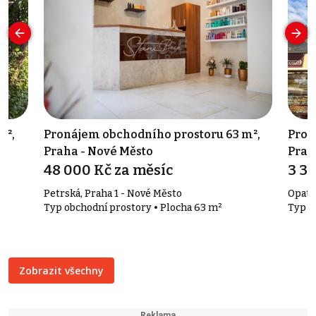
m²,
Pronájem obchodního prostoru 63 m²,
Pron
Praha - Nové Město
Prah
48 000 Kč za měsíc
3 30
Petrská, Praha 1 - Nové Město
Opato
Typ obchodní prostory • Plocha 63 m²
Typ o
Zobrazit všechny