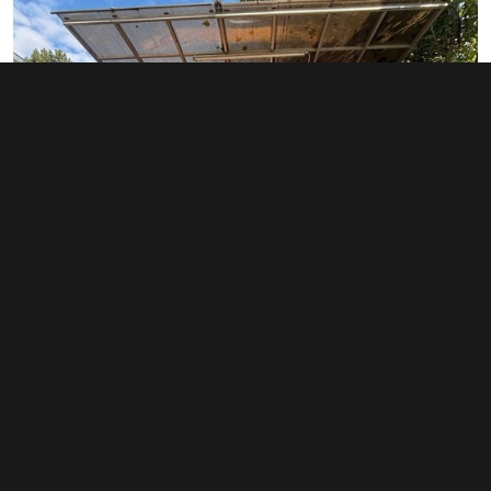
Pronájem obchodního prostoru 16 m²,
Praha
3 300 Kč za měsíc
(2 475 Kč za m²/rok)
Typ
obchodní prostory
Plocha
16 m²