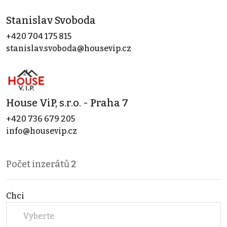
Stanislav Svoboda
+420 704 175 815
stanislav.svoboda@housevip.cz
House ViP, s.r.o. - Praha 7
+420 736 679 205
info@housevip.cz
Počet inzerátů
2
Chci
Vyberte