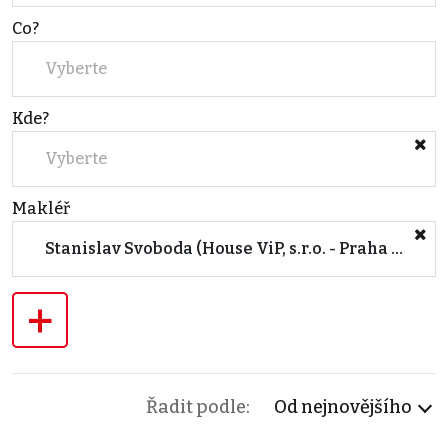
Co?
Vyberte
Kde?
Vyberte
Makléř
Stanislav Svoboda (House ViP, s.r.o. - Praha 7)
+
Řadit podle:
Od nejnovějšího