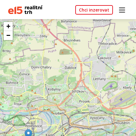
Chci inzerovat
+
−