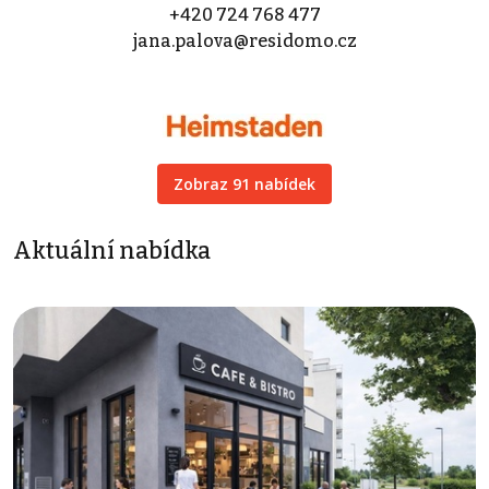
+420 724 768 477
jana.palova@residomo.cz
Zobraz 91 nabídek
Aktuální nabídka