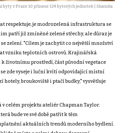
i byty v Praze 10 přinese 124 bytových jednotek | Skanska
at respektuje, je modrozelená infrastruktura se
im patří již zmíněné zelené střechy, ale důraz je
e zelení. "Cílem je zachytit co největší množství
at vzniku teplotních ostrovů. Krajinářská
 k životnímu prostředí, část původní vegetace
se zde vyseje i luční kvítí odpovídající místní
 hotely, broukoviště i ptačí budky," vysvětluje
 v celém projektu ateliér Chapman Taylor.
která bude ve své době patřit k těm
 uplatnění aktuálních trendů moderního bydlení.