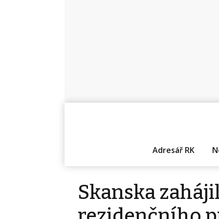
Adresář RK
N
Skanska zaháji
rezidenčního p