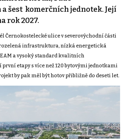
a šest komerčních jednotek. Její
a rok 2027.
dél Černokostelecké ulice v severovýchodní části
rozelená infrastruktura, nízká energetická
EEAM a vysoký standard kvalitních
 první etapy s více než 120 bytovými jednotkami
jekt by pak měl být hotov přibližně do deseti let.