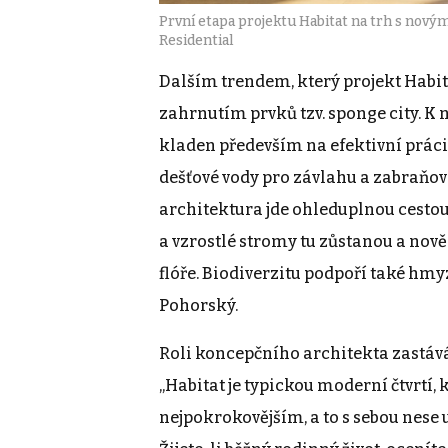
První etapa projektu Habitat na trh s novým
Residential
Dalším trendem, který projekt Habit
zahrnutím prvků tzv. sponge city. K n
kladen především na efektivní práci s
dešťové vody pro závlahu a zabraňov
architektura jde ohleduplnou cestou
a vzrostlé stromy tu zůstanou a nově 
flóře. Biodiverzitu podpoří také hmyzí
Pohorský.
Roli koncepčního architekta zastává
„Habitat je typickou moderní čtvrtí, 
nejpokrokovějším, a to s sebou nese