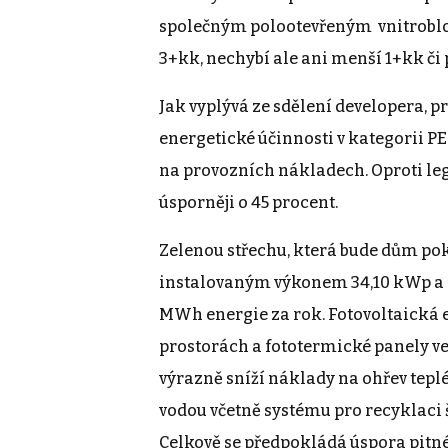
společným polootevřeným vnitroblok
3+kk, nechybí ale ani menší 1+kk či
Jak vyplývá ze sdělení developera, 
energetické účinnosti v kategorii PE
na provozních nákladech. Oproti le
úsporněji o 45 procent.
Zelenou střechu, která bude dům pok
instalovaným výkonem 34,10 kWp a fo
MWh energie za rok. Fotovoltaická e
prostorách a fototermické panely ve 
výrazně sníží náklady na ohřev teplé
vodou včetně systému pro recyklaci 
Celkově se předpokládá úspora pitné 