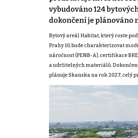
vybudováno 124 bytových 
dokončení je plánováno n
Bytový areál Habitat, který roste po
Prahy 10, bude charakterizovat mod
náročnost (PENB-A), certifikace BR
a udržitelných materiálů. Dokončení
plánuje Skanska na rok 2027, celý pro