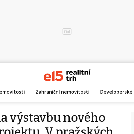
emovitosti
Zahraniční nemovitosti
Developerské 
la výstavbu nového
rojektu. V pražských