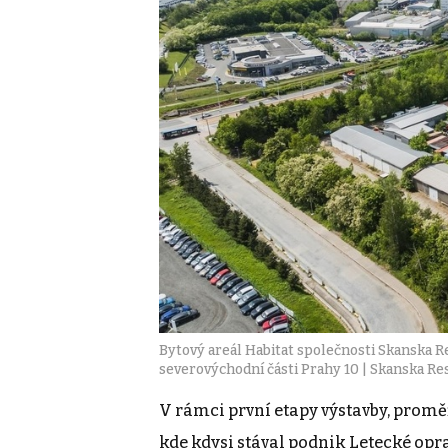
Bytový areál Habitat společnosti Skanska R
severovýchodní části Prahy 10 | Skanska Re
V rámci první etapy výstavby, promě
kde kdysi stával podnik Letecké opra