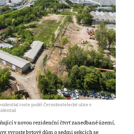
esidential roste podél Černokostelecké ulice v
sidential
ňující v novou rezidenční čtvrť zanedbané území,
vy, vyroste bytový dům o sedmi sekcích se