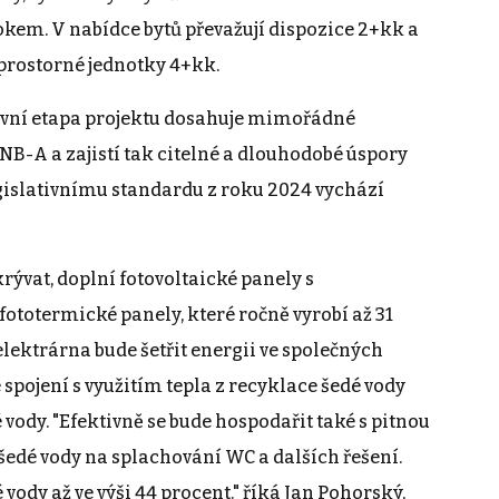
em. V nabídce bytů převažují dispozice 2+kk a
 prostorné jednotky 4+kk.
první etapa projektu dosahuje mimořádné
NB-A a zajistí tak citelné a dlouhodobé úspory
gislativnímu standardu z roku 2024 vychází
rývat, doplní fotovoltaické panely s
totermické panely, které ročně vyrobí až 31
lektrárna bude šetřit energii ve společných
spojení s využitím tepla z recyklace šedé vody
 vody. "Efektivně se bude hospodařit také s pitnou
šedé vody na splachování WC a dalších řešení.
vody až ve výši 44 procent." říká Jan Pohorský,