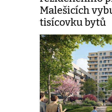
Malešicích vyb
tisícovku bytů