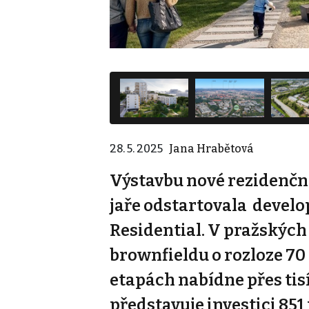
28. 5. 2025
Jana Hrabětová
Výstavbu nové rezidenční
jaře odstartovala devel
Residential. V pražských
brownfieldu o rozloze 70 
etapách nabídne přes tisí
představuje investici 851