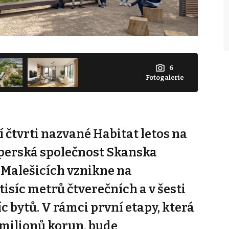
6
Fotogalerie
 čtvrti nazvané Habitat letos na
operská společnost Skanska
 Malešicích vznikne na
tisíc metrů čtverečních a v šesti
c bytů. V rámci první etapy, která
 milionů korun, bude