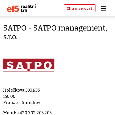
Chci inzerovat
SATPO - SATPO management,
s.r.o.
Holečkova 3331/35
150 00
Praha 5 - Smíchov
Mobil:
+420 702 205 205