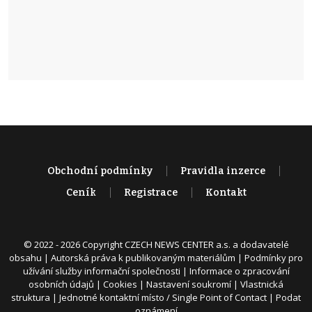
Obchodní podmínky
Pravidla inzerce
Ceník
Registrace
Kontakt
© 2022 - 2026 Copyright CZECH NEWS CENTER a.s. a dodavatelé
obsahu |
Autorská práva k publikovaným materiálům
|
Podmínky pro
užívání služby informační společnosti
|
Informace o zpracování
osobních údajů
|
Cookies
|
Nastavení soukromí
|
Vlastnická
struktura
|
Jednotné kontaktní místo / Single Point of Contact
|
Podat
oznámení