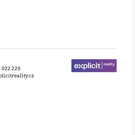
 022 220
licitreality.cz