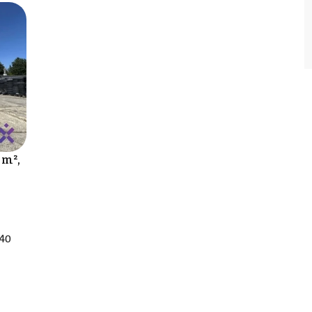
 m²,
 40