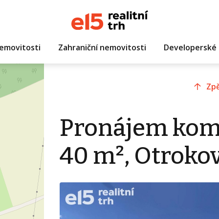
emovitosti
Zahraniční nemovitosti
Developerské 
Zpě
Pronájem kom
40 m², Otroko