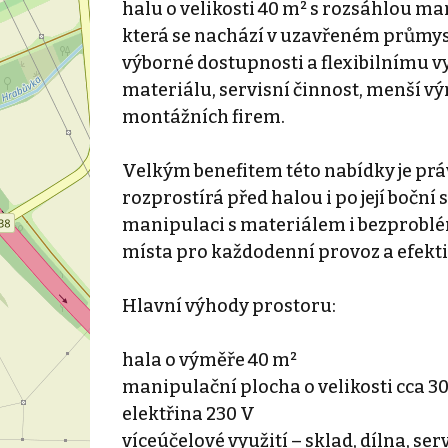
halu o velikosti 40 m² s rozsáhlou m
která se nachází v uzavřeném průmys
výborné dostupnosti a flexibilnímu vy
materiálu, servisní činnost, menší vý
montážních firem.
Velkým benefitem této nabídky je prá
rozprostírá před halou i po její boční
manipulaci s materiálem i bezproblé
místa pro každodenní provoz a efekti
Hlavní výhody prostoru:
hala o výměře 40 m²
manipulační plocha o velikosti cca 3
elektřina 230 V
víceúčelové využití – sklad, dílna, s