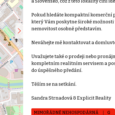
a Slovensko, což z této lokality činí i
Pokud hledáte kompaktní komerční 
který Vám poskytne široké možnosti 
nemovitost osobně představím.
Neváhejte mě kontaktovat a domluvte
Uvažujete také o prodeji nebo pron
kompletním realitním servisem a pos
do úspěšného předání.
Těším se na setkání.
Sandra Strnadová & Explicit Reality
MIMOŘÁDNĚ NEHOSPODÁRNÁ
G