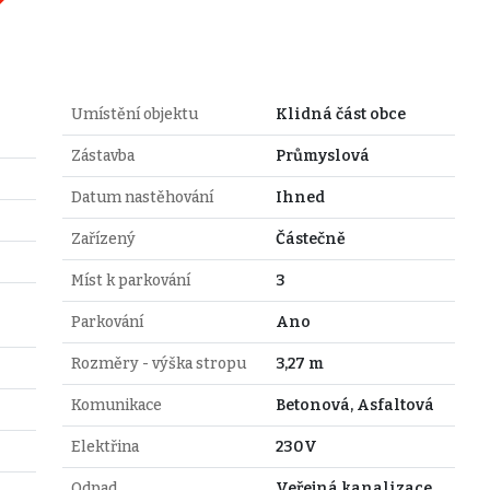
Umístění objektu
Klidná část obce
Zástavba
Průmyslová
Datum nastěhování
Ihned
Zařízený
Částečně
Míst k parkování
3
Parkování
Ano
Rozměry - výška stropu
3,27 m
Komunikace
Betonová, Asfaltová
Elektřina
230V
Odpad
Veřejná kanalizace