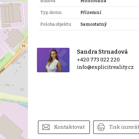
Budova
Montovaná
Typ domu
Přízemní
Poloha objektu
Samostatný
Sandra Strnadová
+420 773 022 220
info@explicitreality.cz
Kontaktovat
Tisk inzerá