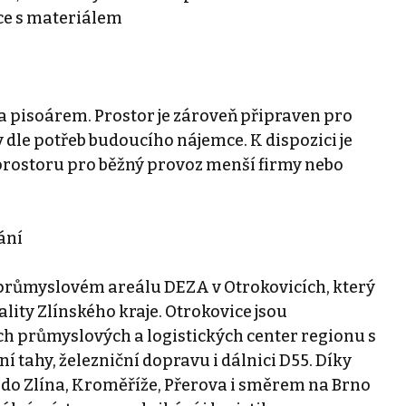
ce s materiálem
 a pisoárem. Prostor je zároveň připraven pro
 dle potřeb budoucího nájemce. K dispozici je
 prostoru pro běžný provoz menší firmy nebo
ání
průmyslovém areálu DEZA v Otrokovicích, který
ity Zlínského kraje. Otrokovice jsou
h průmyslových a logistických center regionu s
 tahy, železniční dopravu i dálnici D55. Díky
 do Zlína, Kroměříže, Přerova i směrem na Brno