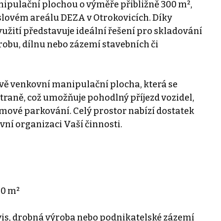
anipulační plochou o výměře přibližně 300 m²,
lovém areálu DEZA v Otrokovicích. Díky
užití představuje ideální řešení pro skladování
robu, dílnu nebo zázemí stavebních či
vě venkovní manipulační plocha, která se
 straně, což umožňuje pohodlný příjezd vozidel,
mové parkování. Celý prostor nabízí dostatek
vní organizaci Vaší činnosti.
00 m²
ervis, drobná výroba nebo podnikatelské zázemí