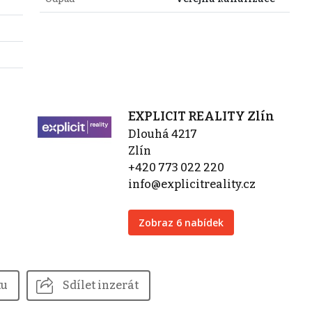
EXPLICIT REALITY Zlín
Dlouhá 4217
Zlín
+420 773 022 220
info@explicitreality.cz
Zobraz 6 nabídek
tu
Sdílet inzerát