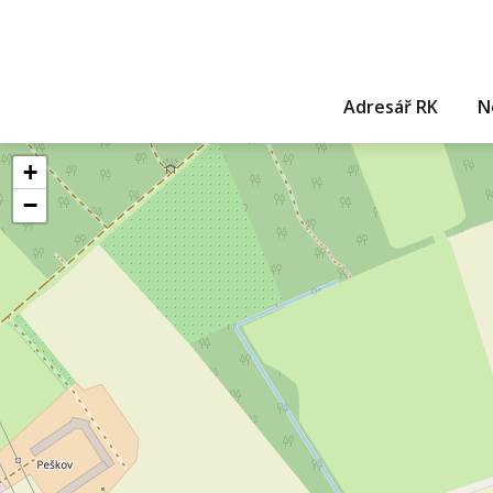
Adresář RK
N
+
−