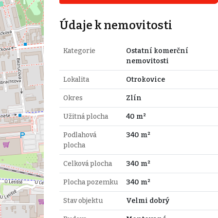
Údaje k nemovitosti
Kategorie
Ostatní komerční
nemovitosti
Lokalita
Otrokovice
Okres
Zlín
Užitná plocha
40 m²
Podlahová
340 m²
plocha
Celková plocha
340 m²
Plocha pozemku
340 m²
Stav objektu
Velmi dobrý