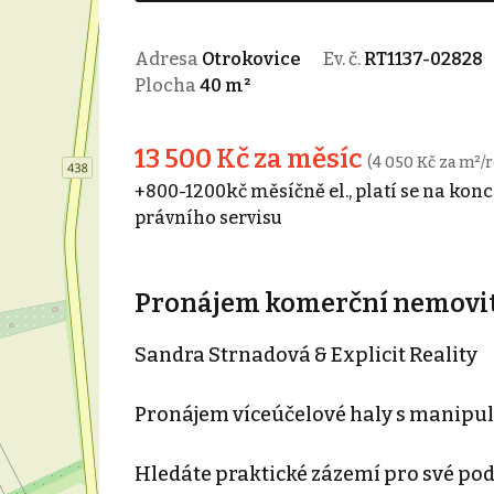
Adresa
Otrokovice
Ev. č.
RT1137-02828
Plocha
40 m²
13 500 Kč za měsíc
(4 050 Kč za m²/r
+800-1200kč měsíčně el., platí se na konc
právního servisu
Pronájem komerční nemovito
Sandra Strnadová & Explicit Reality
Pronájem víceúčelové haly s manipul
Hledáte praktické zázemí pro své p