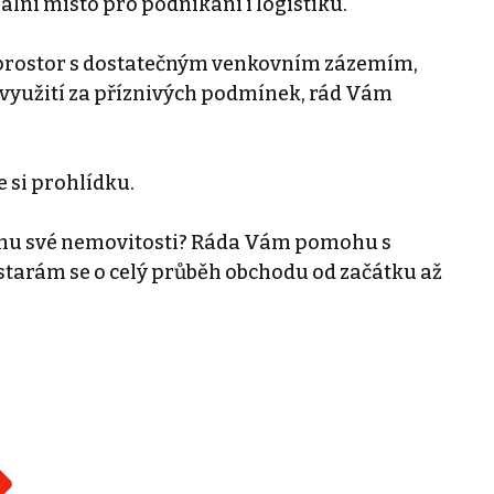
deální místo pro podnikání i logistiku.
prostor s dostatečným venkovním zázemím,
využití za příznivých podmínek, rád Vám
 si prohlídku.
ájmu své nemovitosti? Ráda Vám pomohu s
tarám se o celý průběh obchodu od začátku až