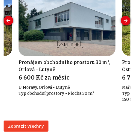
²,
Pronájem obchodního prostoru 30 m²,
Prod
Orlová - Lutyně
Ostr
6 600 Kč za měsíc
6 7
U Moravy, Orlová - Lutyně
Mařák
a
Typ obchodní prostory • Plocha 30 m²
Typ o
150 m
Zobrazit všechny