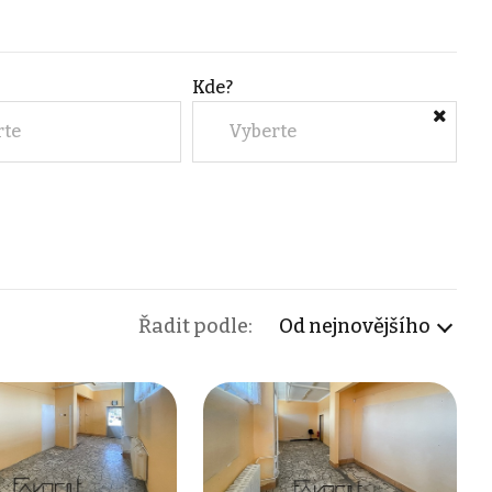
Kde?
rte
Vyberte
Řadit podle:
Od nejnovějšího