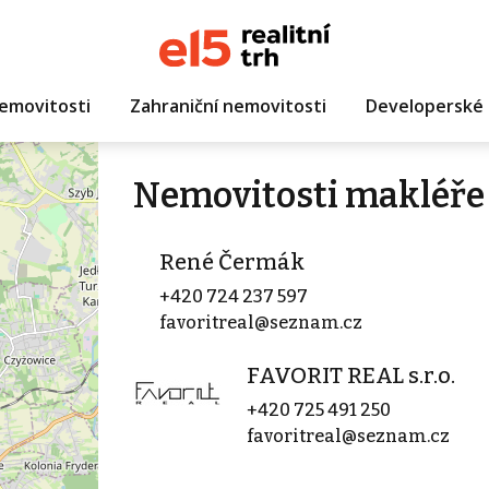
emovitosti
Zahraniční nemovitosti
Developerské 
Nemovitosti makléře
René Čermák
+420 724 237 597
favoritreal@seznam.cz
FAVORIT REAL s.r.o.
+420 725 491 250
favoritreal@seznam.cz