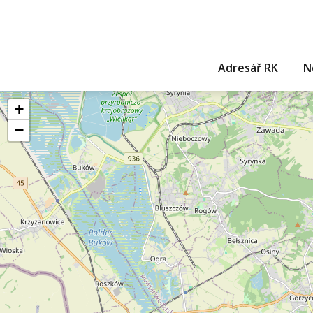
Adresář RK
N
+
−