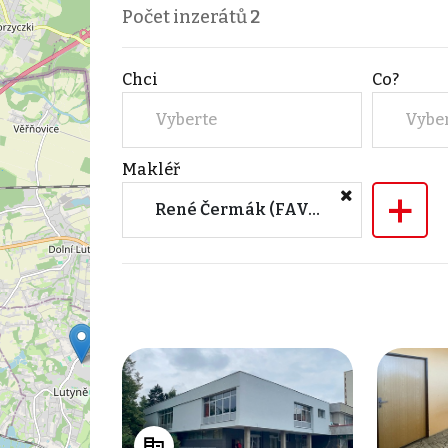
Počet inzerátů
2
Chci
Co?
Vyberte
Vybe
Makléř
+
René Čermák (FAVORIT REAL s.r.o.)