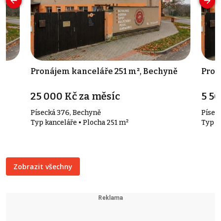
ě
Pronájem kanceláře 251 m², Bechyně
Pron
25 000 Kč za měsíc
5 50
Písecká 376, Bechyně
Písec
Typ kanceláře • Plocha 251 m²
Typ k
Zobrazit všechny