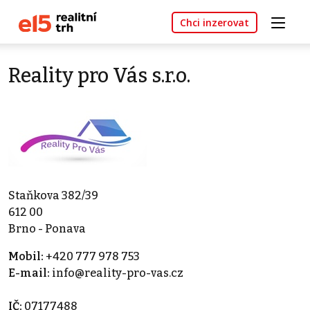
Chci inzerovat
Reality pro Vás s.r.o.
Staňkova 382/39
612 00
Brno - Ponava
Mobil:
+420 777 978 753
E-mail:
info@reality-pro-vas.cz
IČ:
07177488