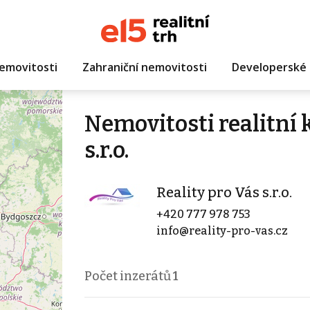
emovitosti
Zahraniční nemovitosti
Developerské 
Nemovitosti realitní 
s.r.o.
Reality pro Vás s.r.o.
+420 777 978 753
info@reality-pro-vas.cz
Počet inzerátů
1