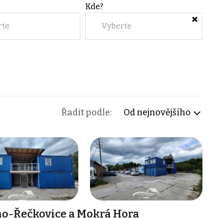
Kde?
rte
Vyberte
Řadit podle:
Od nejnovějšího
no-Řečkovice a Mokrá Hora