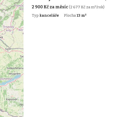
2 900 Kč za měsíc
(2 677 Kč za m²/rok)
Typ
kanceláře
Plocha
13 m²