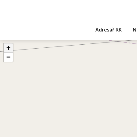
Adresář RK
N
+
−