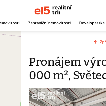
emovitosti
Zahraniční nemovitosti
Developerské 
Zpě
Pronájem výro
000 m², Světec