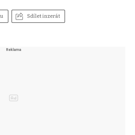
tu
Sdílet inzerát