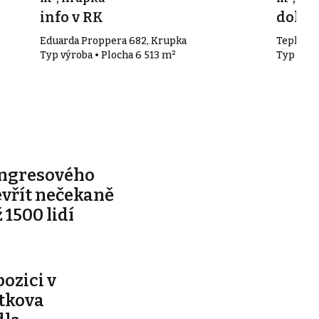
info v RK
doho
Eduarda Proppera 682, Krupka
Teplická,
Typ výroba • Plocha 6 513 m²
Typ výro
ongresového
evřít nečekaně
 1500 lidí
pozici v
ítkova