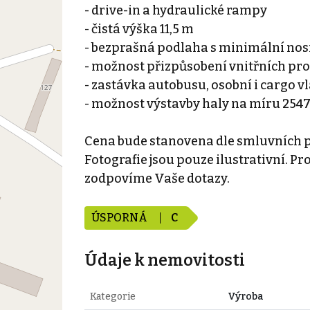
- drive-in a hydraulické rampy
- čistá výška 11,5 m
- bezprašná podlaha s minimální nosn
- možnost přizpůsobení vnitřních pr
- zastávka autobusu, osobní i cargo v
- možnost výstavby haly na míru 254
Cena bude stanovena dle smluvních 
Fotografie jsou pouze ilustrativní. Pr
zodpovíme Vaše dotazy.
ÚSPORNÁ
C
Údaje k nemovitosti
Kategorie
Výroba