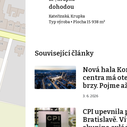
dohodou
Kateřinská, Krupka
00 m²
Typ výroba • Plocha 15 938 m²
Související články
Nová hala K
centra má ot
brzy. Pojme až
3. 6. 2026
CPI upevnila 
Bratislavě. V