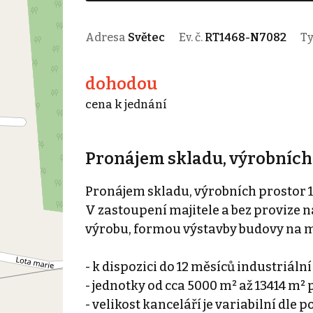
Adresa
Světec
Ev. č.
RT1468-N7082
T
dohodou
cena k jednání
Pronájem skladu, výrobních p
Pronájem skladu, výrobních prostor 13
V zastoupení majitele a bez provize 
výrobu, formou výstavby budovy na 
- k dispozici do 12 měsíců industriáln
- jednotky od cca 5000 m² až 13414 m²
- velikost kanceláří je variabilní dle p