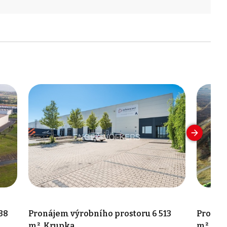
38
Pronájem výrobního prostoru 6 513
Pronáj
m², Krupka
m², Bíl