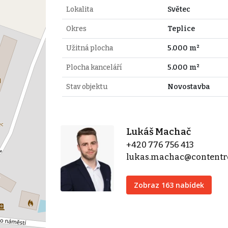
Lokalita
Světec
Okres
Teplice
Užitná plocha
5.000 m²
Plocha kanceláří
5.000 m²
Stav objektu
Novostavba
Lukáš Machač
+420 776 756 413
lukas.machac@contentre
Zobraz 163 nabídek