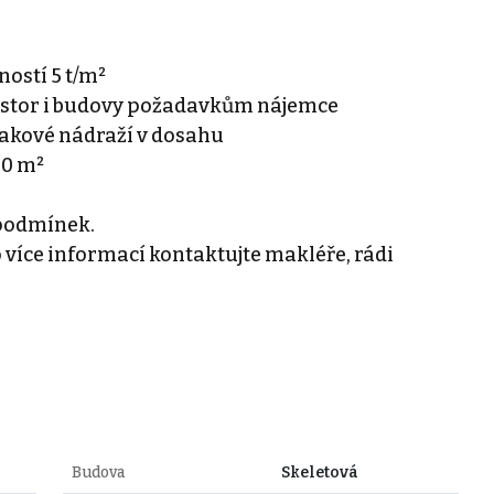
ostí 5 t/m²
ostor i budovy požadavkům nájemce
lakové nádraží v dosahu
70 m²
podmínek.
o více informací kontaktujte makléře, rádi
Budova
Skeletová