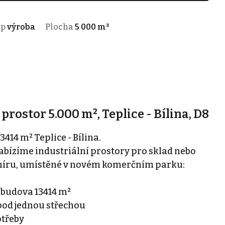
yp
výroba
Plocha
5 000 m²
rostor 5.000 m², Teplice - Bílina, D8
414 m² Teplice - Bílina.
nabízíme industriální prostory pro sklad nebo
míru, umístěné v novém komerčním parku:
í budova 13414 m²
 pod jednou střechou
otřeby