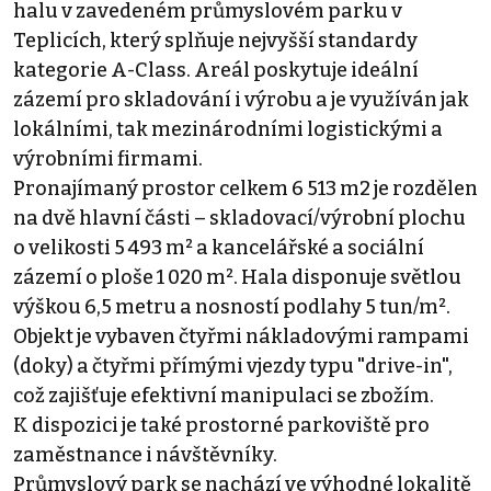
halu v zavedeném průmyslovém parku v
Teplicích, který splňuje nejvyšší standardy
kategorie A-Class. Areál poskytuje ideální
zázemí pro skladování i výrobu a je využíván jak
lokálními, tak mezinárodními logistickými a
výrobními firmami.
Pronajímaný prostor celkem 6 513 m2 je rozdělen
na dvě hlavní části – skladovací/výrobní plochu
o velikosti 5 493 m² a kancelářské a sociální
zázemí o ploše 1 020 m². Hala disponuje světlou
výškou 6,5 metru a nosností podlahy 5 tun/m².
Objekt je vybaven čtyřmi nákladovými rampami
(doky) a čtyřmi přímými vjezdy typu "drive-in",
což zajišťuje efektivní manipulaci se zbožím.
K dispozici je také prostorné parkoviště pro
zaměstnance i návštěvníky.
Průmyslový park se nachází ve výhodné lokalitě