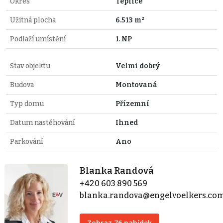
Okres
Teplice
Užitná plocha
6.513 m²
Podlaží umístění
1. NP
Stav objektu
Velmi dobrý
Budova
Montovaná
Typ domu
Přízemní
Datum nastěhování
Ihned
Parkování
Ano
Blanka Randová
+420 603 890 569
blanka.randova@engelvoelkers.co
Zobraz 76 nabídek