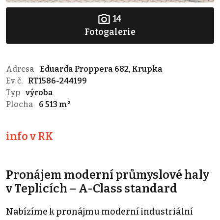
14
Fotogalerie
Adresa
Eduarda Proppera 682, Krupka
Ev. č.
RT1586-244199
Typ
výroba
Plocha
6 513 m²
info v RK
Pronájem moderní průmyslové haly
v Teplicích – A-Class standard
Nabízíme k pronájmu moderní industriální