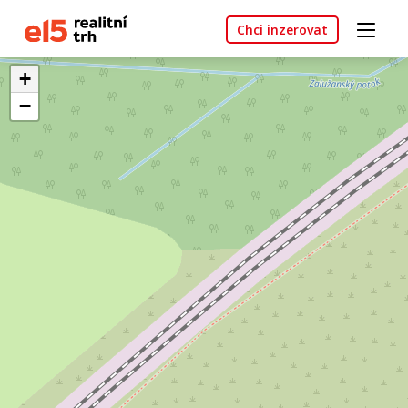
Chci inzerovat
+
−