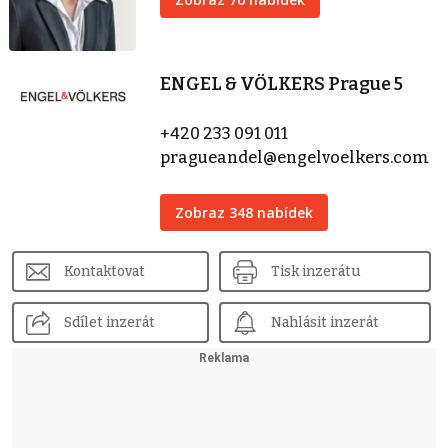
ENGEL & VÖLKERS Prague 5
+420 233 091 011
pragueandel@engelvoelkers.com
Zobraz 348 nabídek
Kontaktovat
Tisk inzerátu
Sdílet inzerát
Nahlásit inzerát