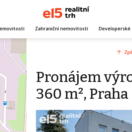
emovitosti
Zahraniční nemovitosti
Developerské 
Zpě
Pronájem výro
360 m², Praha 