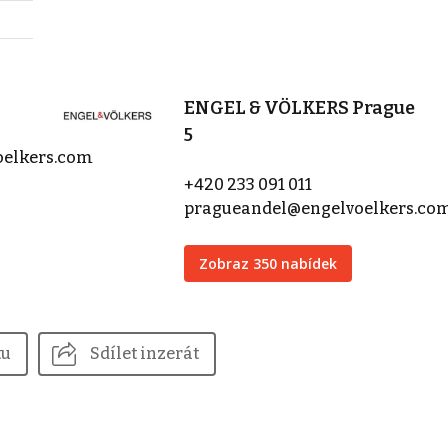
ENGEL & VÖLKERS Prague
5
oelkers.com
+420 233 091 011
pragueandel@engelvoelkers.co
Zobraz 350 nabídek
tu
Sdílet inzerát