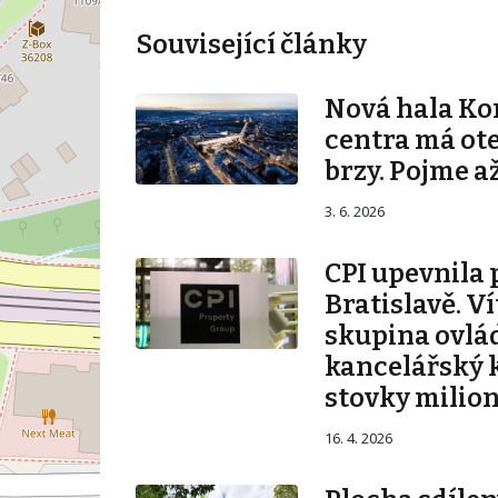
Související články
Nová hala K
centra má ot
brzy. Pojme až
3. 6. 2026
CPI upevnila 
Bratislavě. V
skupina ovlá
kancelářský 
stovky milio
16. 4. 2026