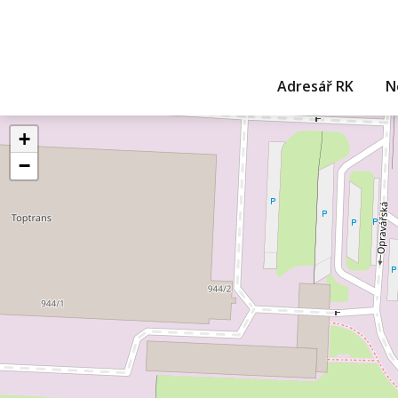
Adresář RK
N
+
−