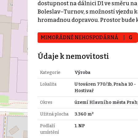
dostupnost na dálnici D1 ve směru na
Boleslav–Turnov, s možností vjezdu
hromadnou dopravou. Prostor bude k di
MIMOŘÁDNĚ NEHOSPODÁRNÁ
G
Údaje k nemovitosti
Kategorie
Výroba
Lokalita
U továren 770/1b, Praha 10 -
Hostivař
Okres
území Hlavního města Prah
Užitná plocha
3.360 m²
Podlaží
1. NP
umístění