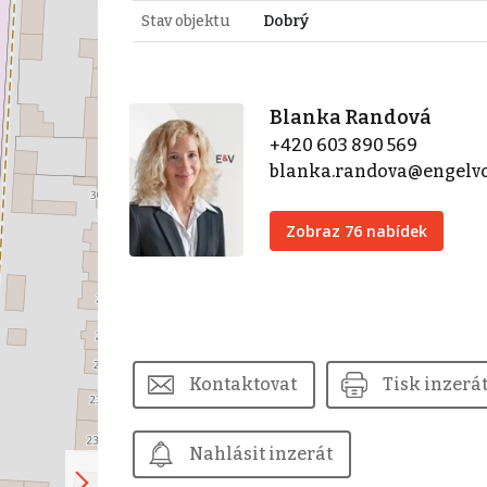
Stav objektu
Dobrý
Blanka Randová
+420 603 890 569
blanka.randova@engelv
Zobraz 76 nabídek
Kontaktovat
Tisk inzerá
Nahlásit inzerát