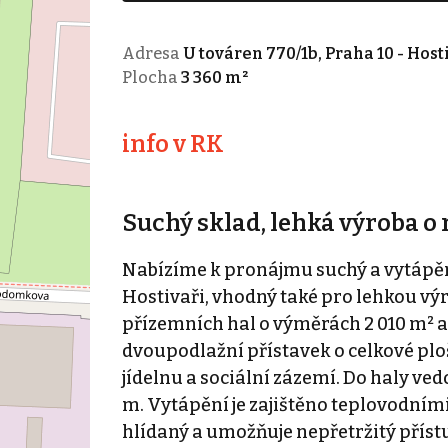
Adresa
U továren 770/1b, Praha 10 - Host
Plocha
3 360 m²
info v RK
Suchý sklad, lehká výroba o 
Nabízíme k pronájmu suchý a vytápěný
Hostivaři, vhodný také pro lehkou vý
přízemních hal o výměrách 2 010 m² a 
dvoupodlažní přístavek o celkové ploše
jídelnu a sociální zázemí. Do haly ved
m. Vytápění je zajištěno teplovodním
hlídaný a umožňuje nepřetržitý příst