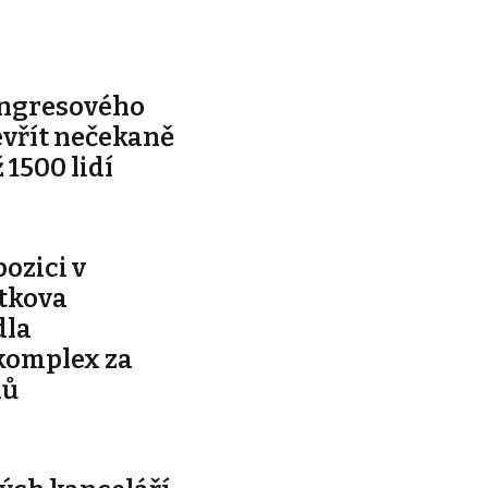
ongresového
evřít nečekaně
 1500 lidí
pozici v
ítkova
dla
komplex za
nů