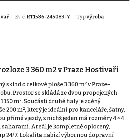
ivař
Ev. č.
RT1586-245083-Y
Typ
výroba
rozloze 3 360 m2 v Praze Hostivaři
 sklad o celkové ploše 3 360 m² v Praze–
robu. Prostor se skládá ze dvou propojených
1 150 m². Součástí druhé haly je zděný
 200 m², který je ideální pro kanceláře, šatny,
ou přímé vjezdy, z nichž jeden má rozměry 4 × 4
i saharami. Areál je kompletně oplocený,
up 24/7. Lokalita nabízí výbornou dopravní