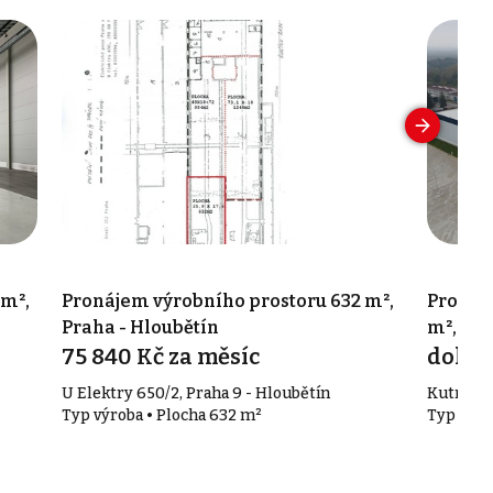
 m²,
Pronájem výrobního prostoru 632 m²,
Pronáje
Praha - Hloubětín
m², Pr
75 840 Kč za měsíc
doho
U Elektry 650/2, Praha 9 - Hloubětín
Kutnohor
Typ výroba • Plocha 632 m²
Typ výrob