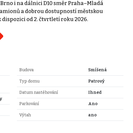
 Brno i na dálnici D10 směr Praha–Mladá
 kamionů a dobrou dostupností městskou
spozici od 2. čtvrtletí roku 2026.
Budova
Smíšená
Typ domu
Patrový
Datum nastěhování
Ihned
y
Parkování
Ano
Výtah
ano