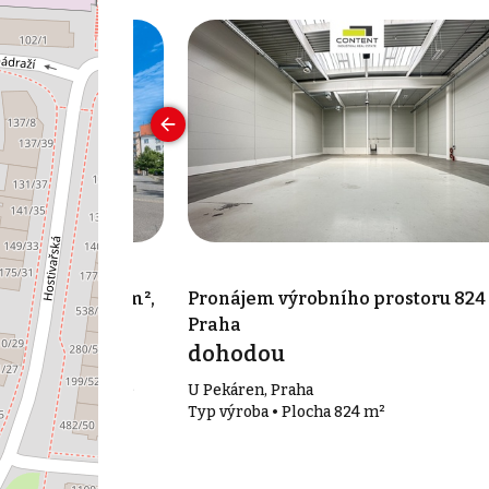
 prostoru 250 m²,
Pronájem výrobního prostoru 824
Praha
íc
dohodou
aha 7 - Holešovice
U Pekáren, Praha
0 m²
Typ výroba • Plocha 824 m²