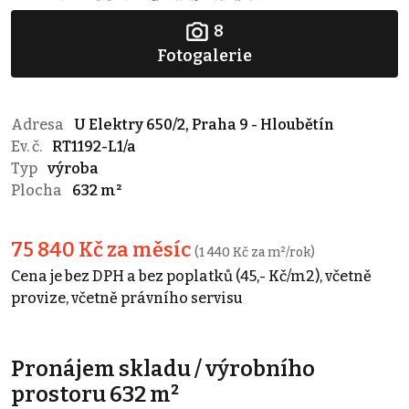
8
Fotogalerie
Adresa
U Elektry 650/2, Praha 9 - Hloubětín
Ev. č.
RT1192-L1/a
Typ
výroba
Plocha
632 m²
75 840 Kč za měsíc
(1 440 Kč za m²/rok)
Cena je bez DPH a bez poplatků (45,- Kč/m2), včetně
provize, včetně právního servisu
Pronájem skladu / výrobního
prostoru 632 m²