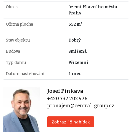
Okres
území Hlavního města
Prahy
Užitná plocha
632 m²
Stav objektu
Dobrý
Budova
Smíšená
Typ domu
Přízemní
Datum nastěhování
Ihned
Josef Pinkava
+420 737 203 976
pronajem@central-group.cz
Zobraz 15 nabídek