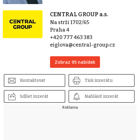
CENTRAL GROUP a.s.
Na strži 1702/65
Praha 4
+420 777 463 383
eiglova@central-group.cz
Zobraz 95 nabídek
Kontaktovat
Tisk inzerátu
Sdílet inzerát
Nahlásit inzerát