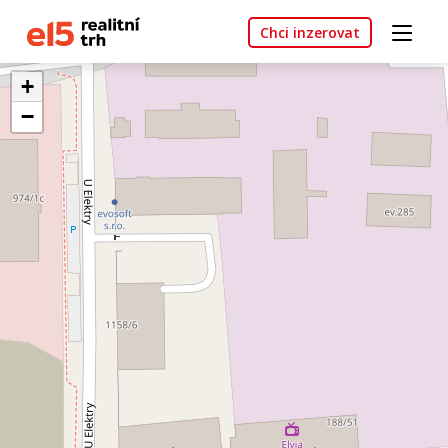
Chci inzerovat
+
−