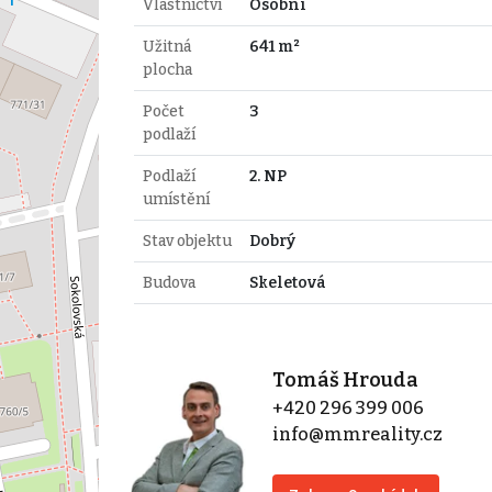
Vlastnictví
Osobní
Užitná
641 m²
plocha
Počet
3
podlaží
Podlaží
2. NP
umístění
Stav objektu
Dobrý
Budova
Skeletová
Tomáš Hrouda
+420 296 399 006
info@mmreality.cz