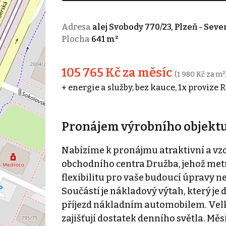
Adresa
alej Svobody 770/23, Plzeň - Sev
Plocha
641 m²
105 765 Kč za měsíc
(1 980 Kč za m²
+ energie a služby, bez kauce, 1x provize 
Pronájem výrobního objektu, 
Nabízíme k pronájmu atraktivní a vzd
obchodního centra Družba, jehož metr
flexibilitu pro vaše budoucí úpravy n
Součástí je nákladový výtah, který je
příjezd nákladním automobilem. Vel
zajišťují dostatek denního světla. Mě