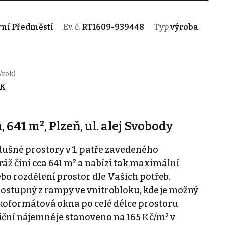
erní Předměstí
Ev. č.
RT1609-939448
Typ
výroba
/rok)
RK
641 m², Plzeň, ul. alej Svobody
ušné prostory v 1. patře zavedeného
áž činí cca 641 m² a nabízí tak maximální
ebo rozdělení prostor dle Vašich potřeb.
 dostupný z rampy ve vnitrobloku, kde je možný
koformátová okna po celé délce prostoru
síční nájemné je stanoveno na 165 Kč/m² v