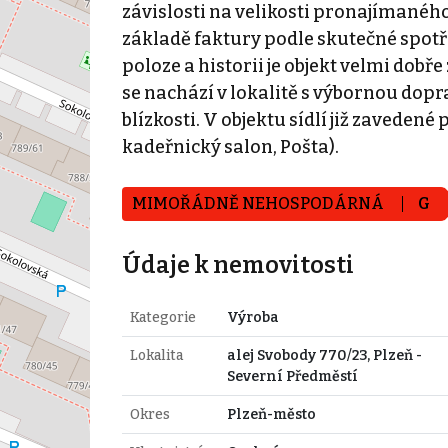
závislosti na velikosti pronajímanéh
základě faktury podle skutečné spotř
poloze a historii je objekt velmi dobř
se nachází v lokalitě s výbornou dop
blízkosti. V objektu sídlí již zavedené
kadeřnický salon, Pošta).
MIMOŘÁDNĚ NEHOSPODÁRNÁ
G
Údaje k nemovitosti
Kategorie
Výroba
Lokalita
alej Svobody 770/23, Plzeň -
Severní Předměstí
Okres
Plzeň-město