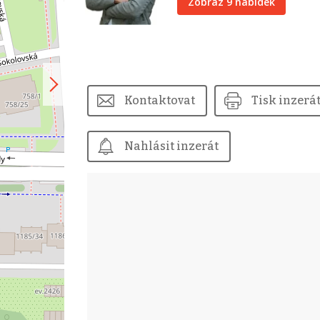
Zobraz 9 nabídek
Kontaktovat
Tisk inzerá
Nahlásit inzerát