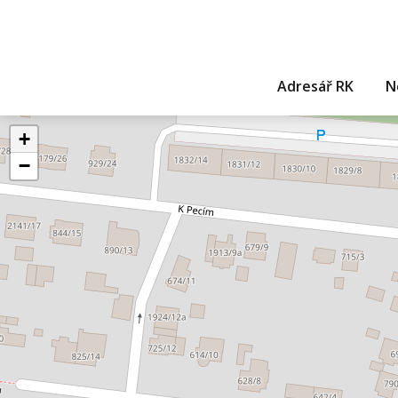
Adresář RK
N
+
−