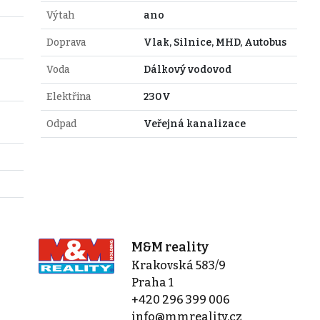
Výtah
ano
Doprava
Vlak, Silnice, MHD, Autobus
Voda
Dálkový vodovod
Elektřina
230V
Odpad
Veřejná kanalizace
M&M reality
Krakovská 583/9
Praha 1
+420 296 399 006
info@mmreality.cz