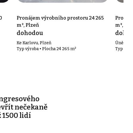
0
Pronájem výrobního prostoru 24 265
Pronáj
m², Plzeň
m², Plz
dohodou
doho
Ke Karlovu, Plzeň
Úněšovsk
Typ výroba • Plocha 24 265 m²
Typ výro
ongresového
evřít nečekaně
 1500 lidí