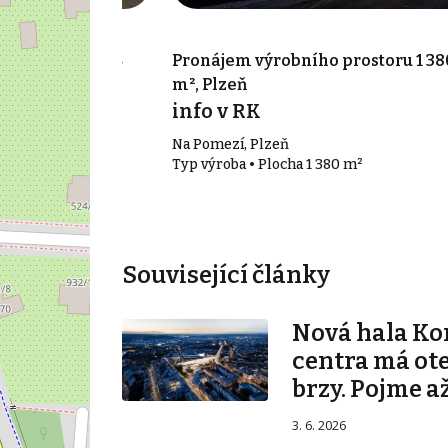
 prostoru 7 214
Pronájem výrobního prostoru 1 38
m², Plzeň
info v RK
Na Pomezí, Plzeň
14 m²
Typ výroba • Plocha 1 380 m²
Související články
Nová hala K
centra má ot
brzy. Pojme až
3. 6. 2026