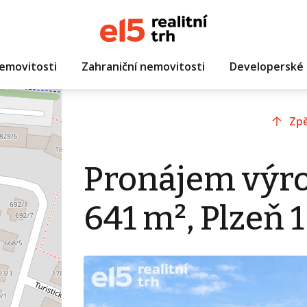
emovitosti
Zahraniční nemovitosti
Developerské 
Zpě
Pronájem výro
641 m², Plzeň 1