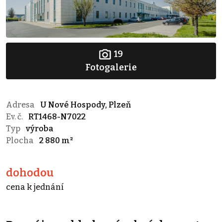
19
Fotogalerie
Adresa
U Nové Hospody, Plzeň
Ev. č.
RT1468-N7022
Typ
výroba
Plocha
2 880 m²
dohodou
cena k jednání