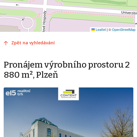
Leaflet
|
©
OpenStreetMap
Zpět na vyhledávání
Pronájem výrobního prostoru 2
880 m², Plzeň