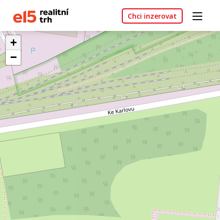
Chci inzerovat
+
−