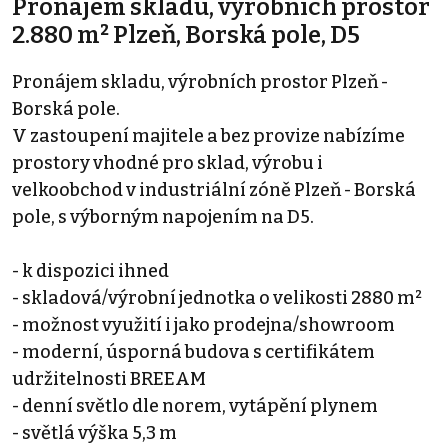
Pronájem skladu, výrobních prostor
2.880 m² Plzeň, Borská pole, D5
Pronájem skladu, výrobních prostor Plzeň -
Borská pole.
V zastoupení majitele a bez provize nabízíme
prostory vhodné pro sklad, výrobu i
velkoobchod v industriální zóně Plzeň - Borská
pole, s výborným napojením na D5.
- k dispozici ihned
- skladová/výrobní jednotka o velikosti 2880 m²
- možnost využití i jako prodejna/showroom
- moderní, úsporná budova s certifikátem
udržitelnosti BREEAM
- denní světlo dle norem, vytápění plynem
- světlá výška 5,3 m