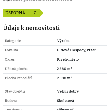
ÚSPORNÁ
C
Údaje k nemovitosti
Kategorie
Výroba
Lokalita
U Nové Hospody, Plzeň
Okres
Plzeň-město
Užitná plocha
2.880 m²
Plocha kanceláří
2.880 m²
Stav objektu
Velmi dobrý
Budova
Skeletová