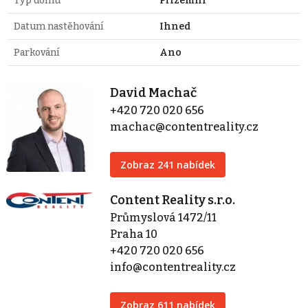
Typ domu
Přízemní
Datum nastěhování
Ihned
Parkování
Ano
David Machač
+420 720 020 656
machac@contentreality.cz
Zobraz 241 nabídek
Content Reality s.r.o.
Průmyslová 1472/11
Praha 10
+420 720 020 656
info@contentreality.cz
Zobraz 611 nabídek