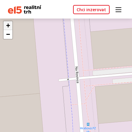
Chci inzerovat
+
−