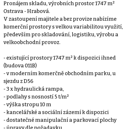
Pronájem skladu, výrobních prostor 1747 m²
Ostrava - Hrabová.
V zastoupení majitele a bez provize nabízíme
komerční prostory s velkou variabilitou využití,
především pro skladování, logistiku, výrobu a
velkoobchodní provoz.
- existující prostory 1747 m² k dispozici ihned
(budova 011B)
- v moderním komerčně obchodním parku, u
sjezdu z D56
- 3 x hydraulická rampa,
- podlahy s nosností 5 t/m²
- výška stropu 10 m
- kancelářské a sociální zázemí k dispozici
- dostatečné manipulační a parkovací plochy
- úpravy dle požadavku