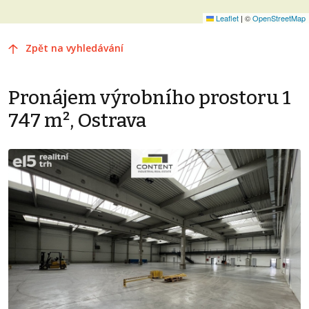
Leaflet
|
©
OpenStreetMap
Zpět na vyhledávání
Pronájem výrobního prostoru 1
747 m², Ostrava