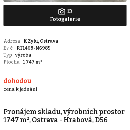
13
Fotogalerie
Adresa
K Zyfu, Ostrava
Ev. č.
RT1468-N6985
Typ
výroba
Plocha
1 747 m²
dohodou
cena k jednání
Pronájem skladu, výrobních prostor
1747 m², Ostrava - Hrabová, D56