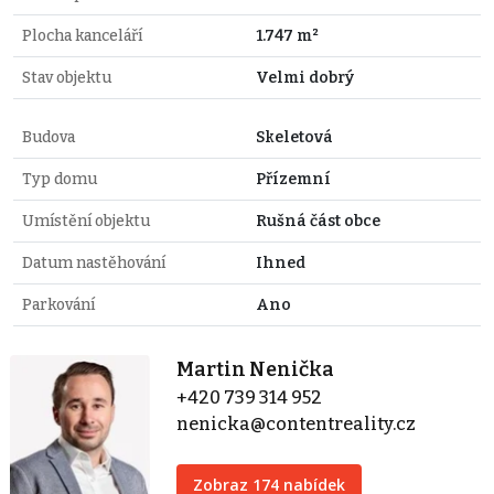
Plocha kanceláří
1.747 m²
Stav objektu
Velmi dobrý
Budova
Skeletová
Typ domu
Přízemní
Umístění objektu
Rušná část obce
Datum nastěhování
Ihned
Parkování
Ano
Martin Nenička
+420 739 314 952
nenicka@contentreality.cz
Zobraz 174 nabídek