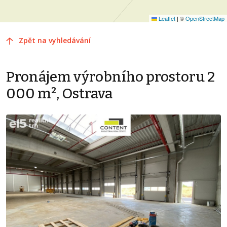
Leaflet
|
©
OpenStreetMap
Zpět na vyhledávání
Pronájem výrobního prostoru 2
000 m², Ostrava