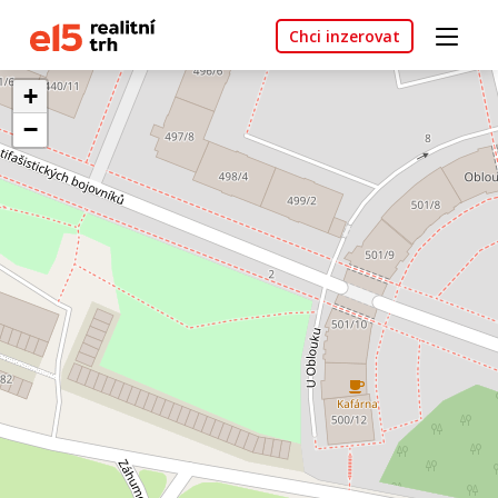
Chci inzerovat
+
−