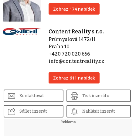
Zobraz 174 nabídek
Content Reality s.r.o.
Průmyslová 1472/11
Praha 10
+420 720 020 656
info@contentreality.cz
Zobraz 611 nabídek
Kontaktovat
Tisk inzerátu
Sdílet inzerát
Nahlásit inzerát