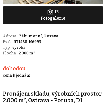
13
Fotogalerie
Adresa
Záhumenní, Ostrava
Ev. č.
RT1468-N6993
Typ
výroba
Plocha
2 000 m²
dohodou
cena k jednání
Pronájem skladu, výrobních prostor
2.000 m², Ostrava - Poruba, D1