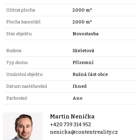
Užitná plocha
2.000 m²
Plocha kanceláří
2.000 m²
Stav objektu
Novostavba
Budova
Skeletová
Typ domu
Přízemní
Umístění objektu
Rušná část obce
Datum nastěhování
Ihned
Parkování
Ano
Martin Nenička
+420 739 314 952
nenicka@contentreality.cz