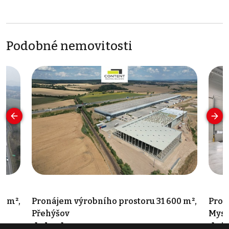
Podobné nemovitosti
0 m²,
Pronájem výrobního prostoru 31 600 m²,
Pron
Přehýšov
Mysl
dohodou
doh