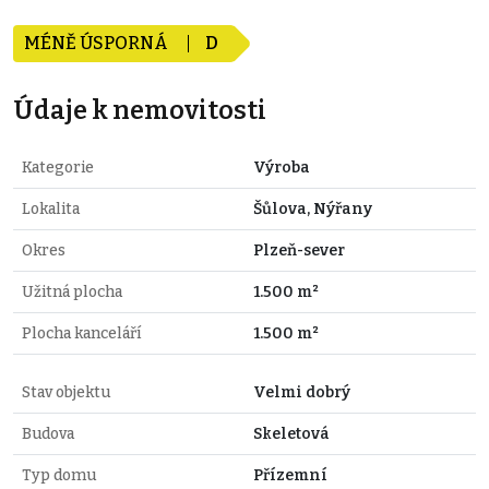
MÉNĚ ÚSPORNÁ
D
Údaje k nemovitosti
Kategorie
Výroba
Lokalita
Šůlova, Nýřany
Okres
Plzeň-sever
Užitná plocha
1.500 m²
Plocha kanceláří
1.500 m²
Stav objektu
Velmi dobrý
Budova
Skeletová
Typ domu
Přízemní