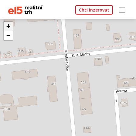
Chci inzerovat
+
−