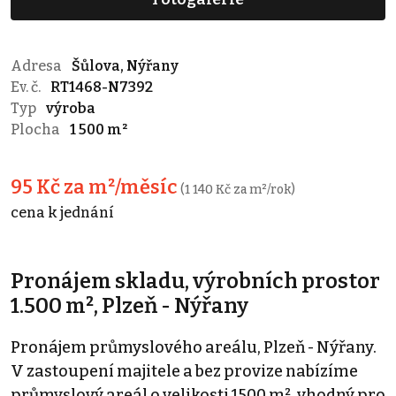
Adresa
Šůlova, Nýřany
Ev. č.
RT1468-N7392
Typ
výroba
Plocha
1 500 m²
95 Kč za m²/měsíc
(1 140 Kč za m²/rok)
cena k jednání
Pronájem skladu, výrobních prostor
1.500 m², Plzeň - Nýřany
Pronájem průmyslového areálu, Plzeň - Nýřany.
V zastoupení majitele a bez provize nabízíme
průmyslový areál o velikosti 1500 m², vhodný pro