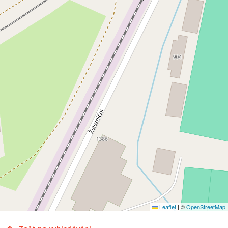
Leaflet
|
©
OpenStreetMap