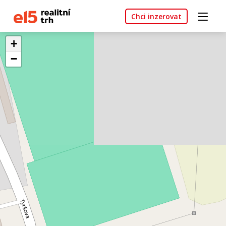
Chci inzerovat
+
−