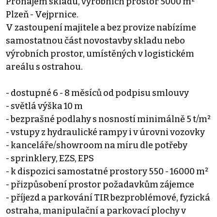
Pronájem skladu, výrobních prostor 5000 m²
Plzeň - Vejprnice.
V zastoupení majitele a bez provize nabízíme
samostatnou část novostavby skladu nebo
výrobních prostor, umístěných v logistickém
areálu s ostrahou.
- dostupné 6 - 8 měsíců od podpisu smlouvy
- světlá výška 10 m
- bezprašné podlahy s nosností minimálně 5 t/m²
- vstupy z hydraulické rampy i v úrovni vozovky
- kanceláře/showroom na míru dle potřeby
- sprinklery, EZS, EPS
- k dispozici samostatné prostory 550 - 16000 m²
- přizpůsobení prostor požadavkům zájemce
- příjezd a parkování TIR bezproblémové, fyzická
ostraha, manipulační a parkovací plochy v