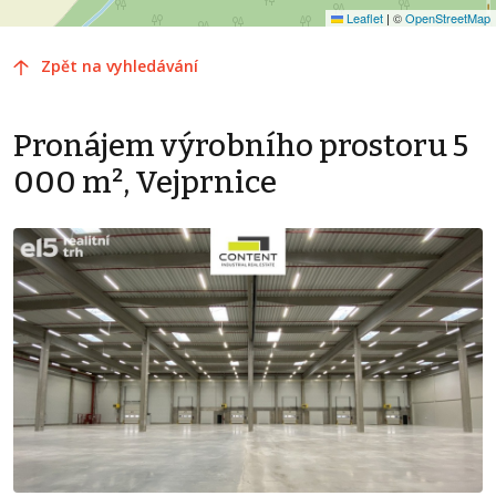
Leaflet
|
©
OpenStreetMap
Zpět na vyhledávání
Pronájem výrobního prostoru 5
000 m², Vejprnice