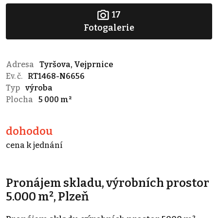
17
Fotogalerie
Adresa
Tyršova, Vejprnice
Ev. č.
RT1468-N6656
Typ
výroba
Plocha
5 000 m²
dohodou
cena k jednání
Pronájem skladu, výrobních prostor
5.000 m², Plzeň