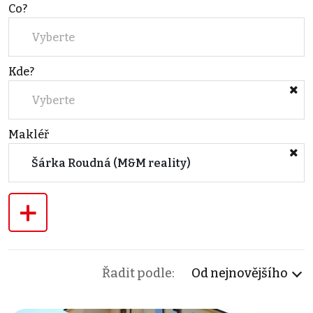
Co?
Vyberte
Kde?
Vyberte
Makléř
Šárka Roudná (M&M reality)
+
Řadit podle:
Od nejnovějšího