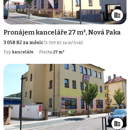
Pronájem kanceláře 27 m², Nová Paka
3 058 Kč za měsíc
(1 359 Kč za m²/rok)
Typ
kanceláře
Plocha
27 m²