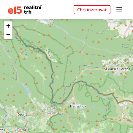
Chci inzerovat
+
−