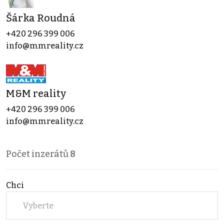
Šárka Roudná
+420 296 399 006
info@mmreality.cz
M&M reality
+420 296 399 006
info@mmreality.cz
Počet inzerátů
8
Chci
Vyberte