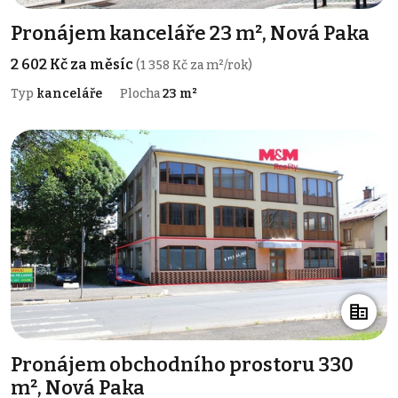
Pronájem kanceláře 23 m², Nová Paka
2 602 Kč za měsíc
(1 358 Kč za m²/rok)
Typ
kanceláře
Plocha
23 m²
Pronájem obchodního prostoru 330
m², Nová Paka