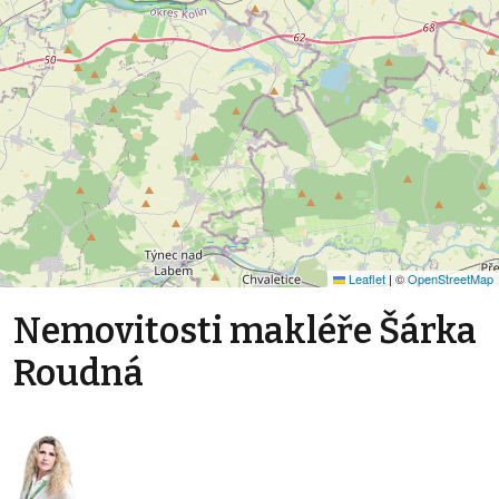
Leaflet
|
©
OpenStreetMap
Nemovitosti makléře Šárka
Roudná