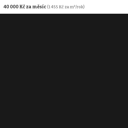
40 000 Kč za měsíc
(1 455 Kč za m²/rok)
Typ
obchodní prostory
Plocha
330 m²
Pronájem výrobního prostoru 330 m²,
Nová Paka
30 000 Kč za měsíc
(1 091 Kč za m²/rok)