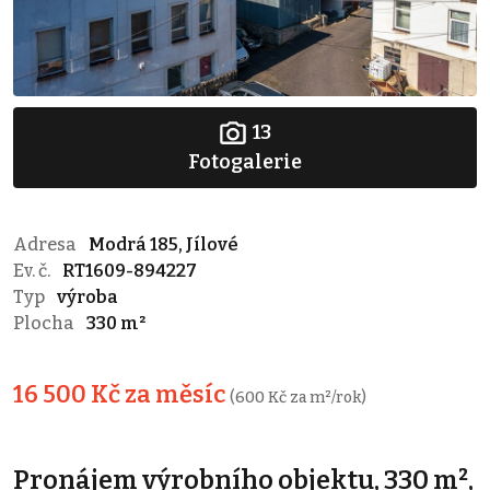
13
Fotogalerie
Adresa
Modrá 185, Jílové
Ev. č.
RT1609-894227
Typ
výroba
Plocha
330 m²
16 500 Kč za měsíc
(600 Kč za m²/rok)
Pronájem výrobního objektu, 330 m²,