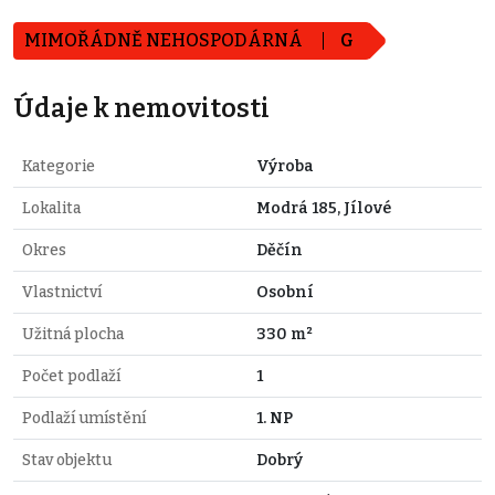
MIMOŘÁDNĚ NEHOSPODÁRNÁ
G
Údaje k nemovitosti
Kategorie
Výroba
Lokalita
Modrá 185, Jílové
Okres
Děčín
Vlastnictví
Osobní
Užitná plocha
330 m²
Počet podlaží
1
Podlaží umístění
1. NP
Stav objektu
Dobrý