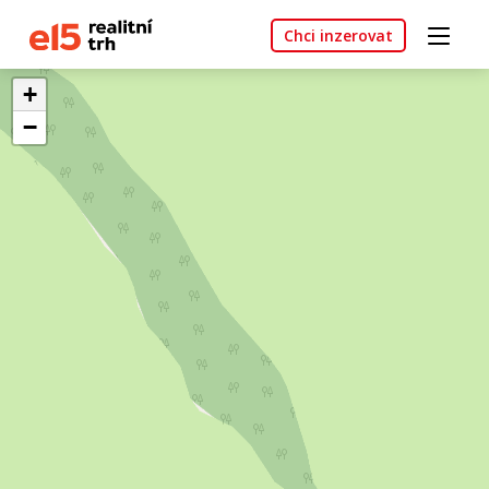
Chci inzerovat
+
−