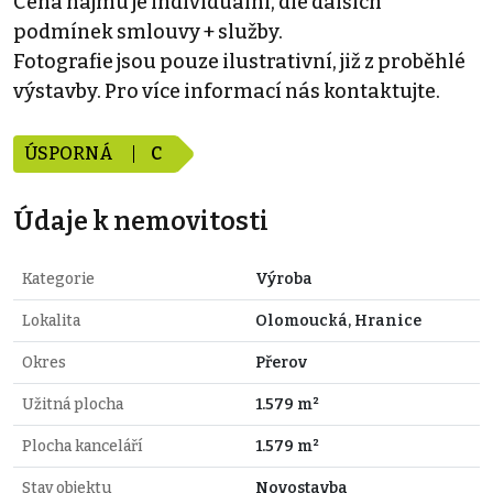
Cena nájmu je individuální, dle dalších
podmínek smlouvy + služby.
Fotografie jsou pouze ilustrativní, již z proběhlé
výstavby. Pro více informací nás kontaktujte.
ÚSPORNÁ
C
Údaje k nemovitosti
Kategorie
Výroba
Lokalita
Olomoucká, Hranice
Okres
Přerov
Užitná plocha
1.579 m²
Plocha kanceláří
1.579 m²
Stav objektu
Novostavba