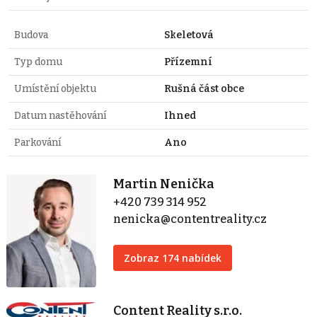
Budova
Skeletová
Typ domu
Přízemní
Umístění objektu
Rušná část obce
Datum nastěhování
Ihned
Parkování
Ano
Martin Nenička
+420 739 314 952
nenicka@contentreality.cz
Zobraz 174 nabídek
Content Reality s.r.o.