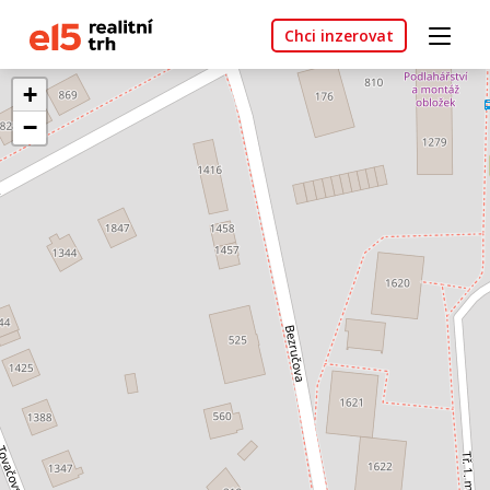
Chci inzerovat
+
−