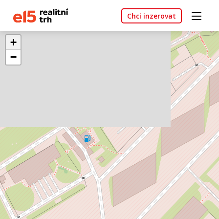
Chci inzerovat
+
−