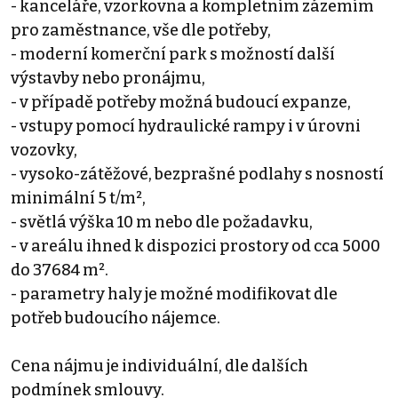
- kanceláře, vzorkovna a kompletním zázemím
pro zaměstnance, vše dle potřeby,
- moderní komerční park s možností další
výstavby nebo pronájmu,
- v případě potřeby možná budoucí expanze,
- vstupy pomocí hydraulické rampy i v úrovni
vozovky,
- vysoko-zátěžové, bezprašné podlahy s nosností
minimální 5 t/m²,
- světlá výška 10 m nebo dle požadavku,
- v areálu ihned k dispozici prostory od cca 5000
do 37684 m².
- parametry haly je možné modifikovat dle
potřeb budoucího nájemce.
Cena nájmu je individuální, dle dalších
podmínek smlouvy.