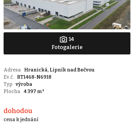
14
Fotogalerie
Adresa
Hranická, Lipník nad Bečvou
Ev. č.
RT1468-N6918
Typ
výroba
Plocha
4 397 m²
dohodou
cena k jednání