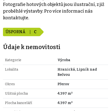
Fotografie hotových objektů jsou ilustrační, z již
proběhlé výstavby. Pro více informací nás
kontaktujte.
ÚSPORNÁ
C
Údaje k nemovitosti
Kategorie
Výroba
Lokalita
Hranická, Lipník nad
Bečvou
Okres
Přerov
Užitná plocha
4.397 m²
Plocha kanceláří
4.397 m²