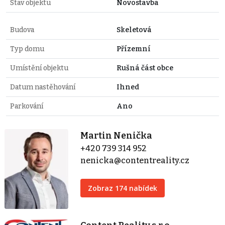
Stav objektu
Novostavba
Budova
Skeletová
Typ domu
Přízemní
Umístění objektu
Rušná část obce
Datum nastěhování
Ihned
Parkování
Ano
Martin Nenička
+420 739 314 952
nenicka@contentreality.cz
Zobraz 174 nabídek