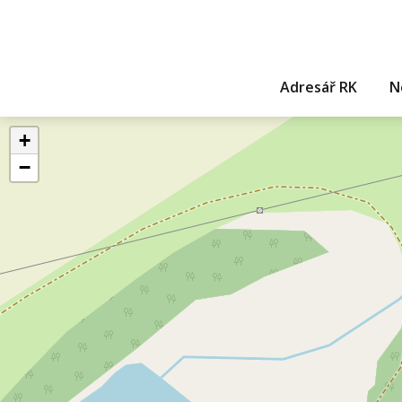
Adresář RK
N
+
−