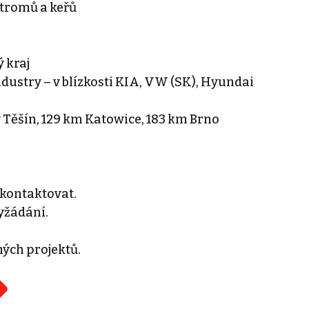
stromů a keřů
 kraj
dustry – v blízkosti KIA, VW (SK), Hyundai
 Těšín, 129 km Katowice, 183 km Brno
 kontaktovat.
yžádání.
ných projektů.