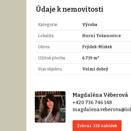
Údaje k nemovitosti
Kategorie
Výroba
Lokalita
Horní Tošanovice
Okres
Frýdek-Místek
Užitná plocha
6.719 m²
Stav objektu
Velmi dobrý
Magdaléna Véberová
+420 736 746 148
magdalena.veberova@lok
Zobraz 338 nabídek