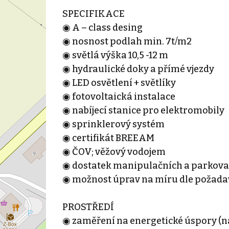
SPECIFIKACE
◉ A – class desing
◉ nosnost podlah min. 7t/m2
◉ světlá výška 10,5 -12 m
◉ hydraulické doky a přímé vjezdy
◉ LED osvětlení + světlíky
◉ fotovoltaická instalace
◉ nabíjecí stanice pro elektromobily
◉ sprinklerový systém
◉ certifikát BREEAM
◉ ČOV; věžový vodojem
◉ dostatek manipulačních a parkova
◉ možnost úprav na míru dle požada
PROSTŘEDÍ
◉ zaměření na energetické úspory (nap