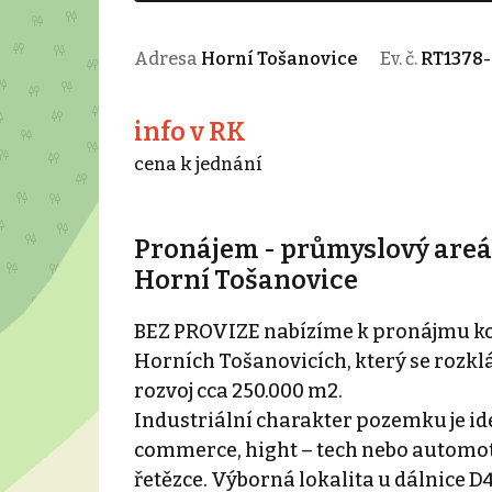
Adresa
Horní Tošanovice
Ev. č.
RT1378-
info v RK
cena k jednání
Pronájem - průmyslový areál
Horní Tošanovice
BEZ PROVIZE nabízíme k pronájmu k
Horních Tošanovicích, který se rozklá
rozvoj cca 250.000 m2.
Industriální charakter pozemku je id
commerce, hight – tech nebo automot
řetězce. Výborná lokalita u dálnice D