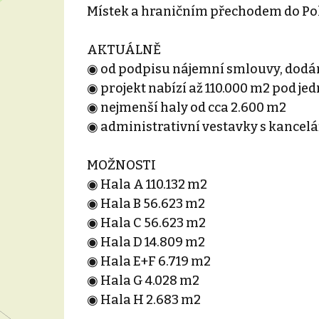
Místek a hraničním přechodem do Pol
AKTUÁLNĚ
◉ od podpisu nájemní smlouvy, dodání
◉ projekt nabízí až 110.000 m2 pod je
◉ nejmenší haly od cca 2.600 m2
◉ administrativní vestavky s kancelá
MOŽNOSTI
◉ Hala A 110.132 m2
◉ Hala B 56.623 m2
◉ Hala C 56.623 m2
◉ Hala D 14.809 m2
◉ Hala E+F 6.719 m2
◉ Hala G 4.028 m2
◉ Hala H 2.683 m2