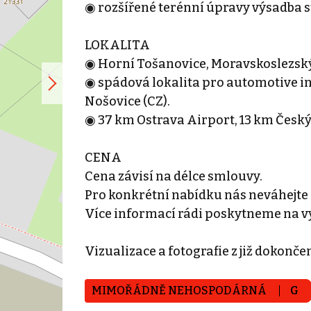
◉ rozšířené terénní úpravy výsadba 
LOKALITA
◉ Horní Tošanovice, Moravskoslezský
◉ spádová lokalita pro automotive in
Nošovice (CZ).
◉ 37 km Ostrava Airport, 13 km Český
CENA
Cena závisí na délce smlouvy.
Pro konkrétní nabídku nás neváhejte
Více informací rádi poskytneme na v
Vizualizace a fotografie z již dokonče
MIMOŘÁDNĚ NEHOSPODÁRNÁ
G