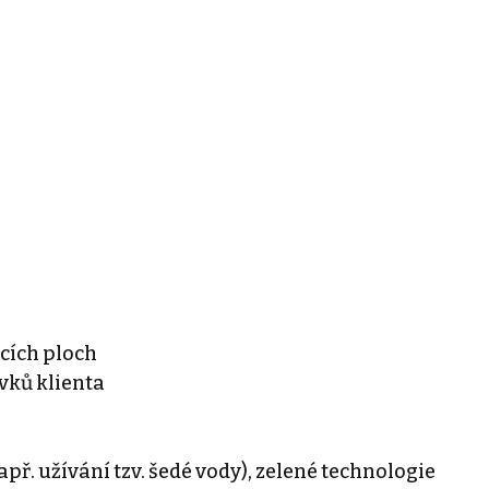
cích ploch
vků klienta
ř. užívání tzv. šedé vody), zelené technologie