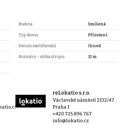
Budova
Smíšená
Typ domu
Přízemní
Datum nastěhování
Ihned
Rozměry - výška stropu
12 m
reLokatio s.r.o.
Václavské náměstí 2132/47
atio.cz
Praha 1
+420 725 896 767
info@lokatio.cz