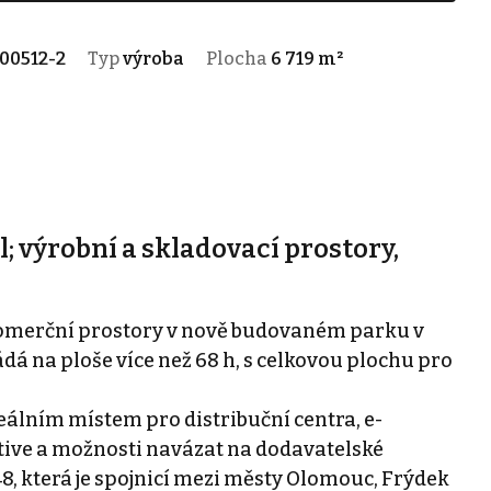
00512-2
Typ
výroba
Plocha
6 719 m²
; výrobní a skladovací prostory,
omerční prostory v nově budovaném parku v
dá na ploše více než 68 h, s celkovou plochu pro
eálním místem pro distribuční centra, e-
ive a možnosti navázat na dodavatelské
48, která je spojnicí mezi městy Olomouc, Frýdek