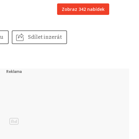
Zobraz 342 nabídek
tu
Sdílet inzerát