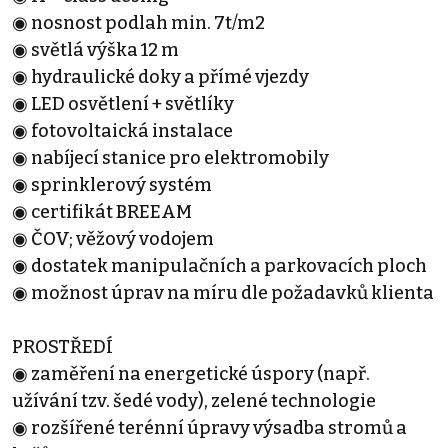
◉ nosnost podlah min. 7t/m2
◉ světlá výška 12 m
◉ hydraulické doky a přímé vjezdy
◉ LED osvětlení + světlíky
◉ fotovoltaická instalace
◉ nabíjecí stanice pro elektromobily
◉ sprinklerový systém
◉ certifikát BREEAM
◉ ČOV; věžový vodojem
◉ dostatek manipulačních a parkovacích ploch
◉ možnost úprav na míru dle požadavků klienta
PROSTŘEDÍ
◉ zaměření na energetické úspory (např.
užívání tzv. šedé vody), zelené technologie
◉ rozšířené terénní úpravy výsadba stromů a