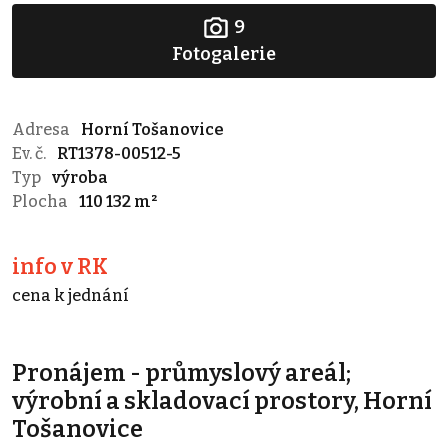
9
Fotogalerie
Adresa
Horní Tošanovice
Ev. č.
RT1378-00512-5
Typ
výroba
Plocha
110 132 m²
info v RK
cena k jednání
Pronájem - průmyslový areál;
výrobní a skladovací prostory, Horní
Tošanovice