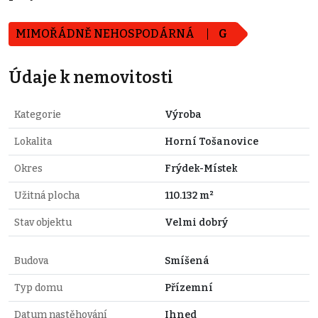
MIMOŘÁDNĚ NEHOSPODÁRNÁ
G
Údaje k nemovitosti
Kategorie
Výroba
Lokalita
Horní Tošanovice
Okres
Frýdek-Místek
Užitná plocha
110.132 m²
Stav objektu
Velmi dobrý
Budova
Smíšená
Typ domu
Přízemní
Datum nastěhování
Ihned