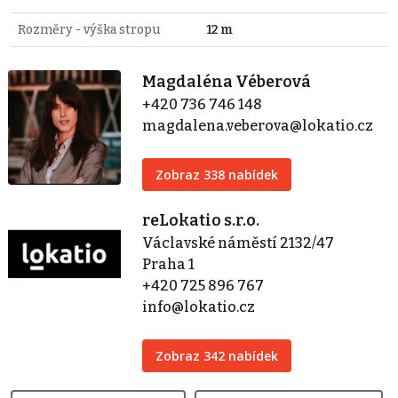
Rozměry - výška stropu
12 m
Magdaléna Véberová
+420 736 746 148
magdalena.veberova@lokatio.cz
Zobraz 338 nabídek
reLokatio s.r.o.
Václavské náměstí 2132/47
Praha 1
+420 725 896 767
info@lokatio.cz
Zobraz 342 nabídek