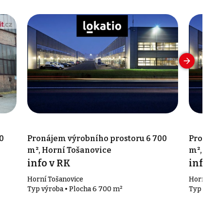
0
Pronájem výrobního prostoru 6 700
Pronáje
m², Horní Tošanovice
m², Ho
info v RK
info v
Horní Tošanovice
Horní To
Typ výroba • Plocha 6 700 m²
Typ výro