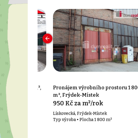
 prostoru 90 m²,
Pronájem výrobního prostoru 1 80
alice
m², Frýdek-Místek
íc
950 Kč za m²/rok
Lískovecká, Frýdek-Místek
 m²
Typ výroba • Plocha 1 800 m²