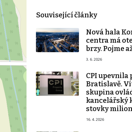
Související články
Nová hala K
centra má ot
brzy. Pojme až
3. 6. 2026
CPI upevnila 
Bratislavě. V
skupina ovlá
kancelářský 
stovky milio
16. 4. 2026