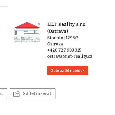
I.E.T. Reality, s.r.o.
(Ostrava)
Stodolní 1293/3
Ostrava
+420 727 983 315
ostrava@iet-reality.cz
Zobraz 86 nabídek
tu
Sdílet inzerát