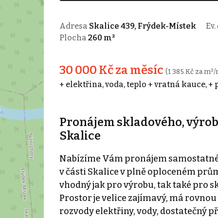
Adresa
Skalice 439, Frýdek-Místek
Ev. 
Plocha
260 m²
30 000 Kč za měsíc
(1 385 Kč za m²/
+ elektřina, voda, teplo + vratná kauce, +
Pronájem skladového, výrob
Skalice
Nabízíme Vám pronájem samostatného
v části Skalice v plně oploceném prů
vhodný jak pro výrobu, tak také pro s
Prostor je velice zajímavý, má rovno
rozvody elektřiny, vody, dostatečný p