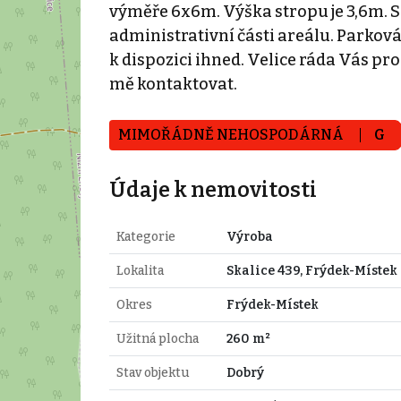
výměře 6x6m. Výška stropu je 3,6m. So
administrativní části areálu. Parková
k dispozici ihned. Velice ráda Vás p
mě kontaktovat.
MIMOŘÁDNĚ NEHOSPODÁRNÁ
G
Údaje k nemovitosti
Kategorie
Výroba
Lokalita
Skalice 439, Frýdek-Místek
Okres
Frýdek-Místek
Užitná plocha
260 m²
Stav objektu
Dobrý