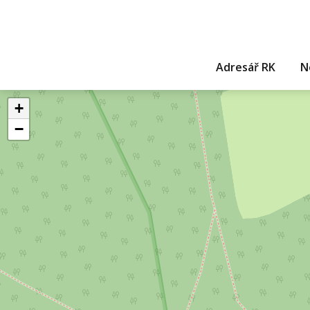
Adresář RK
N
+
−