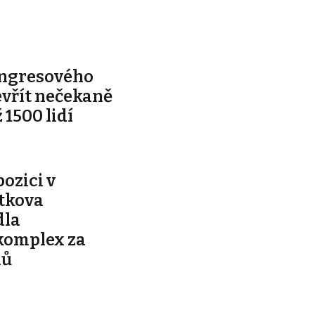
ongresového
evřít nečekaně
 1500 lidí
pozici v
ítkova
dla
komplex za
nů