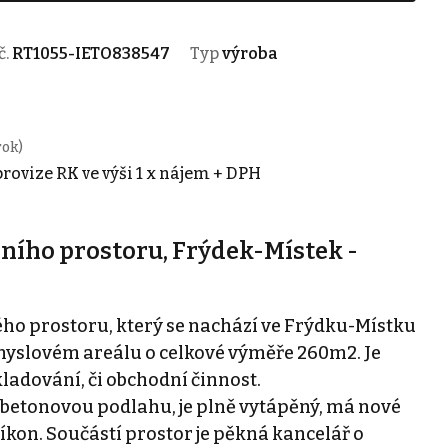
č.
RT1055-IETO838547
Typ
výroba
rok)
 provize RK ve výši 1 x nájem + DPH
ního prostoru, Frýdek-Místek -
 prostoru, který se nachází ve Frýdku-Místku
myslovém areálu o celkové výměře 260m2. Je
kladování, či obchodní činnost.
u betonovou podlahu, je plně vytápěný, má nové
říkon. Součástí prostor je pěkná kancelář o