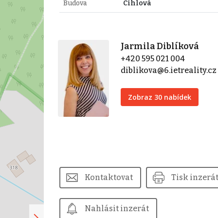
Budova
Cihlová
Jarmila Diblíková
+420 595 021 004
diblikova@6.ietreality.cz
Zobraz 30 nabídek
Kontaktovat
Tisk inzerá
Nahlásit inzerát