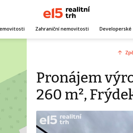
emovitosti
Zahraniční nemovitosti
Developerské 
Zpě
Pronájem výro
260 m², Frýdek