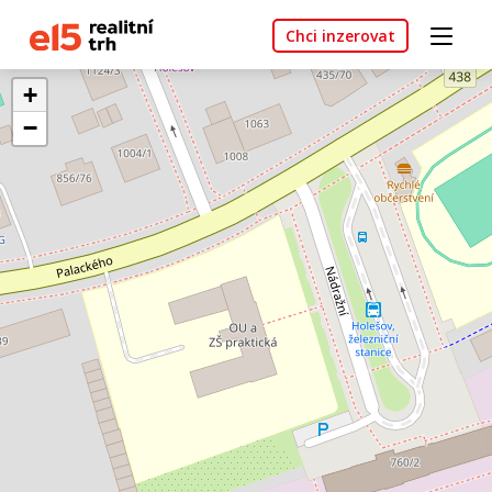
Chci inzerovat
+
−