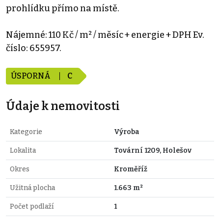
prohlídku přímo na místě.
Nájemné: 110 Kč / m² / měsíc + energie + DPH Ev.
číslo: 655957.
ÚSPORNÁ
C
Údaje k nemovitosti
Kategorie
Výroba
Lokalita
Tovární 1209, Holešov
Okres
Kroměříž
Užitná plocha
1.663 m²
Počet podlaží
1