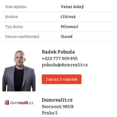
Stav objektu
Velmi dobrý
Budova
Cihlová
Typ domu
Přízemní
Datum nastěhování
Ihned
Radek Pobuda
+420 777 909 895
pobuda@dumrealit.cz
Zobraz 5 nabídek
Dumrealit.cz
Svornosti 985/8
Praha 5