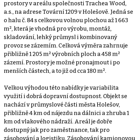
prostory v areálu společnosti Trachea Wood,
a.s., na adrese Tovární 1209 v Holešově. Jedná se
o halu č. 84 s celkovou volnou plochou až 1 663
m², která je vhodná pro výrobu, montáž,
skladování, lehký průmysl i kombinovaný
provoz se zázemím. Celková výměra zahrnuje
přibližně 1 205 m² výrobních ploch a 458 m²
zázemí. Prostory je možné pronajmout i po
menších částech, a to již od cca 180 m².
Velkou výhodou této nabídky je variabilita
využití i dobrá dopravní dostupnost. Objekt se
nachází v průmyslové části města Holešov,
přibližně 4 km od nájezdu na dálnici a zhruba 1
km od vlakového nádraží. Areál je dobře
dostupný jak pro zaměstnance, tak pro
zásobování a logistiku. Zásobování kamionovou