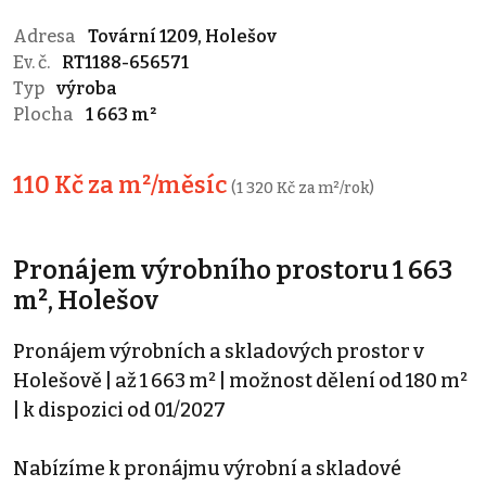
Adresa
Tovární 1209, Holešov
Ev. č.
RT1188-656571
Typ
výroba
Plocha
1 663 m²
110 Kč za m²/měsíc
(1 320 Kč za m²/rok)
Pronájem výrobního prostoru 1 663
m², Holešov
Pronájem výrobních a skladových prostor v
Holešově | až 1 663 m² | možnost dělení od 180 m²
| k dispozici od 01/2027
Nabízíme k pronájmu výrobní a skladové