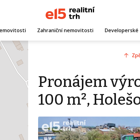
emovitosti
Zahraniční nemovitosti
Developerské 
Zpě
Pronájem výro
100 m², Holeš