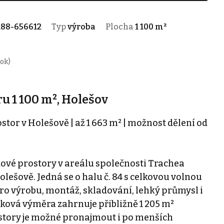
188-656612
Typ
výroba
Plocha
1 100 m²
rok)
 1 100 m², Holešov
or v Holešově | až 1 663 m² | možnost dělení od
ové prostory v areálu společnosti Trachea
olešově. Jedná se o halu č. 84 s celkovou volnou
pro výrobu, montáž, skladování, lehký průmysl i
ová výměra zahrnuje přibližně 1 205 m²
ostory je možné pronajmout i po menších