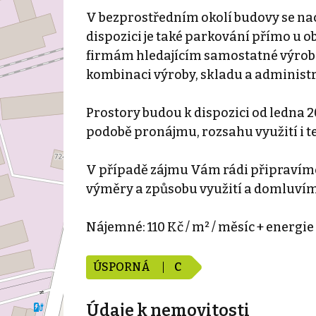
V bezprostředním okolí budovy se na
dispozici je také parkování přímo u 
firmám hledajícím samostatné výrobní
kombinaci výroby, skladu a administ
Prostory budou k dispozici od ledna 20
podobě pronájmu, rozsahu využití i 
V případě zájmu Vám rádi připravím
výměry a způsobu využití a domluvím
Nájemné: 110 Kč / m² / měsíc + energie 
ÚSPORNÁ
C
Údaje k nemovitosti