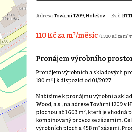
Adresa
Tovární 1209, Holešov
Ev. č.
RT1
110 Kč za m²/měsíc
(1 320 Kč za m²/
Pronájem výrobního prostoru
Pronájem výrobních a skladových prost
180 m² | k dispozici od 01/2027
Nabízíme k pronájmu výrobní a sklad
Wood, a.s., na adrese Tovární 1209 v H
plochou až 1 663 m², která je vhodná 
kombinovaný provoz se zázemím. Celk
výrobních ploch a 458 m² zázemí. Pr