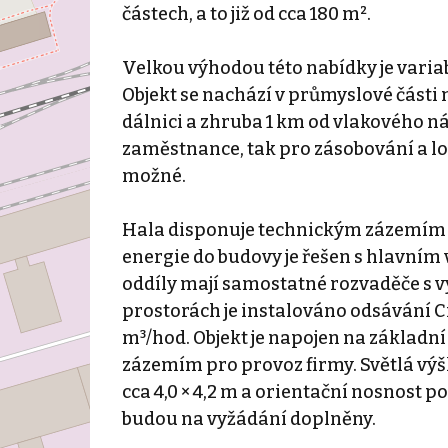
částech, a to již od cca 180 m².
Velkou výhodou této nabídky je variab
Objekt se nachází v průmyslové části 
dálnici a zhruba 1 km od vlakového ná
zaměstnance, tak pro zásobování a l
možné.
Hala disponuje technickým zázemím pr
energie do budovy je řešen s hlavním 
oddíly mají samostatné rozvaděče s v
prostorách je instalováno odsávání C
m³/hod. Objekt je napojen na základní
zázemím pro provoz firmy. Světlá výška
cca 4,0 × 4,2 m a orientační nosnost p
budou na vyžádání doplněny.