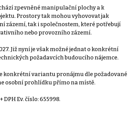
chází zpevněné manipulační plochy a k
objektu. Prostory tak mohou vyhovovat jak
 zázemí, tak i společnostem, které potřebují
rativního nebo provozního zázemí.
27. Již nyní je však možné jednat o konkrétní
technických požadavcích budoucího nájemce.
e konkrétní variantu pronájmu dle požadované
e osobní prohlídku přímo na místě.
+ DPH Ev. číslo: 655998.