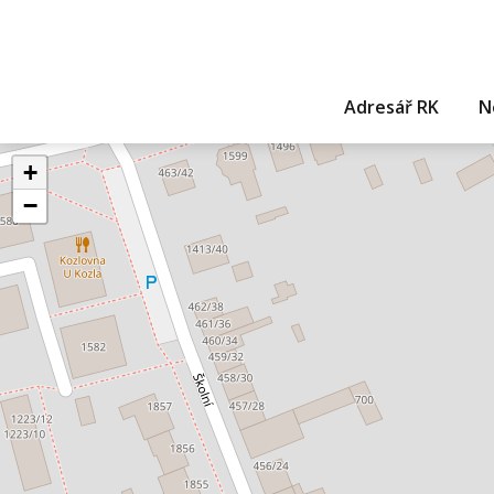
Adresář RK
N
+
−