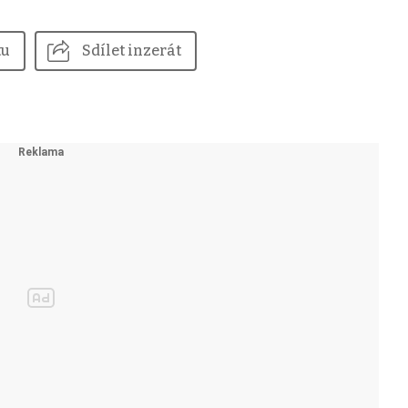
tu
Sdílet inzerát