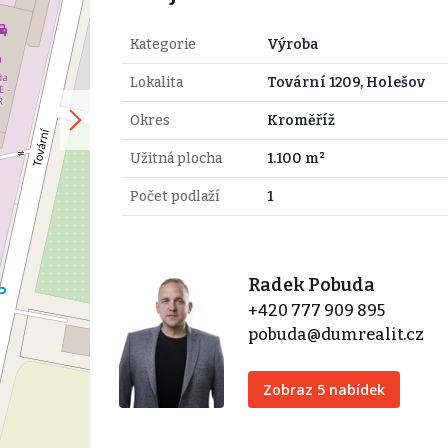
Kategorie
Výroba
Lokalita
Tovární 1209, Holešov
Okres
Kroměříž
Užitná plocha
1.100 m²
Počet podlaží
1
Radek Pobuda
+420 777 909 895
pobuda@dumrealit.cz
Zobraz 5 nabídek