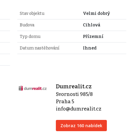
Stav objektu
Velmi dobrý
Budova
Cihlová
Typ domu
Přízemní
Datum nastěhování
Ihned
Dumrealit.cz
Svornosti 985/8
Praha 5
info@dumrealit.cz
Zobraz 160 nabídek