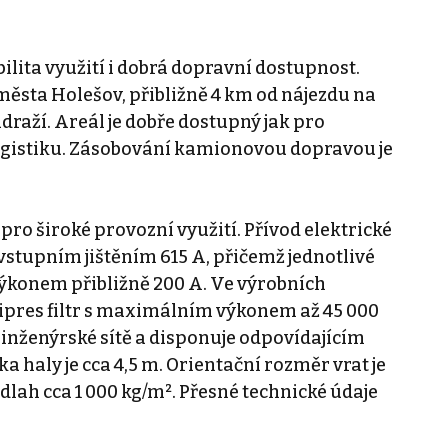
ilita využití i dobrá dopravní dostupnost.
města Holešov, přibližně 4 km od nájezdu na
draží. Areál je dobře dostupný jak pro
ogistiku. Zásobování kamionovou dopravou je
o široké provozní využití. Přívod elektrické
vstupním jištěním 615 A, přičemž jednotlivé
ýkonem přibližně 200 A. Ve výrobních
ipres filtr s maximálním výkonem až 45 000
 inženýrské sítě a disponuje odpovídajícím
 haly je cca 4,5 m. Orientační rozměr vrat je
odlah cca 1 000 kg/m². Přesné technické údaje