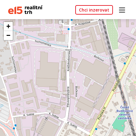
Chci inzerovat
+
−