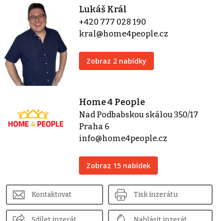
Lukáš Král
+420 777 028 190
kral@home4people.cz
Zobraz 2 nabídky
Home 4 People
Nad Podbabskou skálou 350/17
Praha 6
info@home4people.cz
Zobraz 15 nabídek
Kontaktovat
Tisk inzerátu
Sdílet inzerát
Nahlásit inzerát