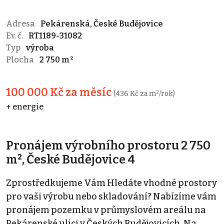
Adresa
Pekárenská, České Budějovice
Ev. č.
RT1189-31082
Typ
výroba
Plocha
2 750 m²
100 000 Kč za měsíc
(436 Kč za m²/rok)
+ energie
Pronájem výrobního prostoru 2 750
m², České Budějovice 4
Zprostředkujeme Vám Hledáte vhodné prostory
pro vaši výrobu nebo skladování? Nabízíme vám
pronájem pozemku v průmyslovém areálu na
Pekárenské ulici v Českých Budějovicích. Na