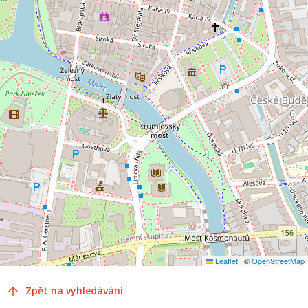
Leaflet
|
©
OpenStreetMap
Zpět na vyhledávání