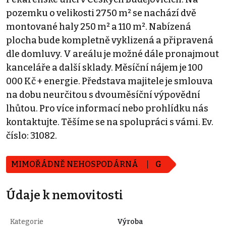
pozemku o velikosti 2750 m² se nachází dvě
montované haly 250 m² a 110 m². Nabízená
plocha bude kompletně vyklizená a připravená
dle domluvy. V areálu je možné dále pronajmout
kanceláře a další sklady. Měsíční nájem je 100
000 Kč + energie. Představa majitele je smlouva
na dobu neurčitou s dvouměsíční výpovědní
lhůtou. Pro více informací nebo prohlídku nás
kontaktujte. Těšíme se na spolupráci s vámi. Ev.
číslo: 31082.
MIMOŘÁDNĚ NEHOSPODÁRNÁ
G
Údaje k nemovitosti
Kategorie
Výroba