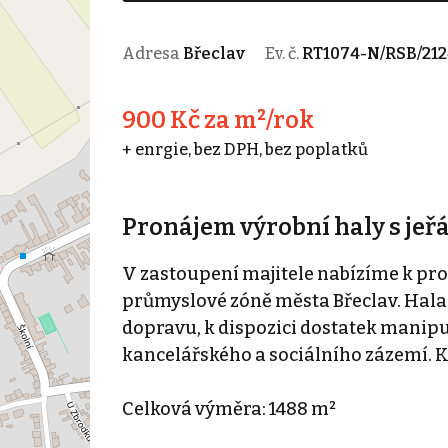
Adresa
Břeclav
Ev. č.
RT1074-N/RSB/212
900 Kč za m²/rok
+ enrgie, bez DPH, bez poplatků
Pronájem výrobní haly s jeř
V zastoupení majitele nabízíme k pro
průmyslové zóně města Břeclav. Hala
dopravu, k dispozici dostatek manip
kancelářského a sociálního zázemí. K
Celková výměra: 1488 m²