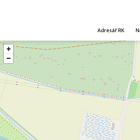
Adresář RK
N
+
−