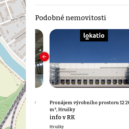
Podobné nemovitosti
 prostoru 1 800
Pronájem výrobního prostoru 12 2
m², Hrušky
info v RK
Hrušky