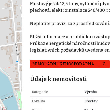
Mostový jeřáb 12,5 tuny, vytápění plynov
plechová, elektroinstalace 240/400, r
Neplatíte provizi za zprostředkování.
Bližší informace a prohlídku u zástup
Průkaz energetické náročnosti budovy 
legislativních požadavků uvedena en. 
MIMOŘÁDNĚ NEHOSPODÁRNÁ
G
Údaje k nemovitosti
Kategorie
Výroba
Lokalita
Břeclav