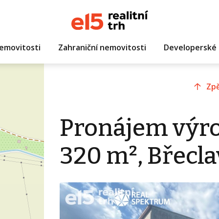
emovitosti
Zahraniční nemovitosti
Developerské 
Zpě
Pronájem výro
320 m², Břecla