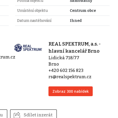
Poloha objektu
Samostatný
Umístění objektu
Centrum obce
Datum nastěhování
Ihned
REAL SPEKTRUM, a.s. -
hlavní kancelář Brno
trum.cz
Lidická 718/77
Brno
+420 602 156 823
rs@realspektrum.cz
Zobraz 300 nabídek
tu
Sdílet inzerát