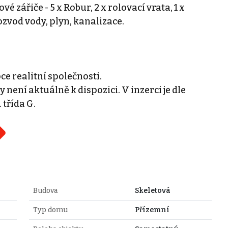
é zářiče - 5 x Robur, 2 x rolovací vrata, 1 x
ozvod vody, plyn, kanalizace.
ce realitní společnosti.
není aktuálně k dispozici. V inzerci je dle
třída G.
Budova
Skeletová
Typ domu
Přízemní