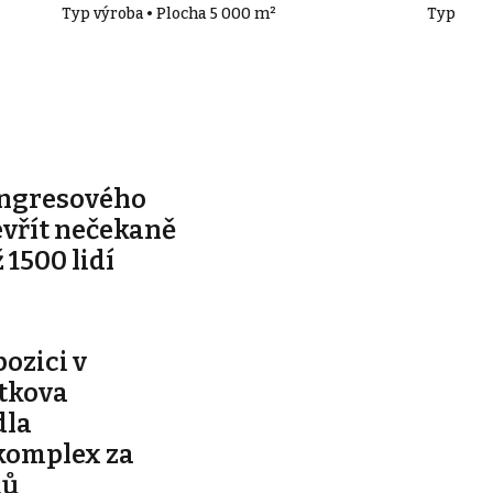
Typ výroba • Plocha 5 000 m²
Typ výro
ongresového
evřít nečekaně
 1500 lidí
pozici v
ítkova
dla
komplex za
nů