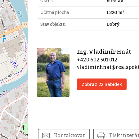
Okres
Břeclav
Užitná plocha
1.320 m²
Stav objektu
Dobrý
Ing. Vladimír Hnát
+420 602 501 012
vladimir.hnat@realspek
Zobraz 22 nabídek
Kontaktovat
Tisk inzerá