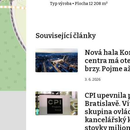
00 m²
Typ výroba • Plocha 12 208 m²
Související články
Nová hala K
centra má ot
brzy. Pojme až
3. 6. 2026
CPI upevnila 
Bratislavě. V
skupina ovlá
kancelářský 
stovky milio