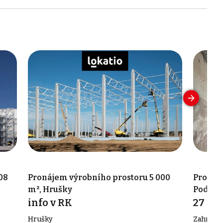
08
Pronájem výrobního prostoru 5 000
Pronáje
m², Hrušky
Podiví
info v RK
27 00
Hrušky
Zahradní