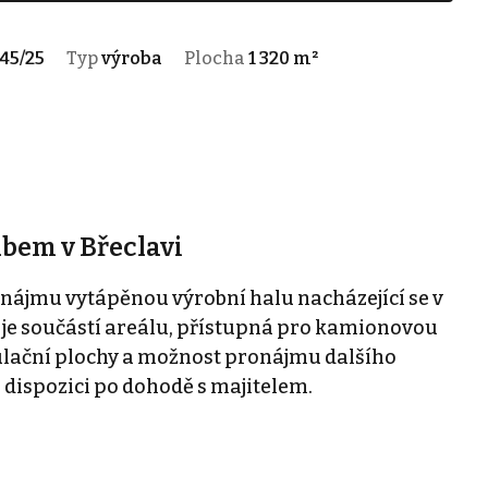
45/25
Typ
výroba
Plocha
1 320 m²
ábem v Břeclavi
nájmu vytápěnou výrobní halu nacházející se v
 je součástí areálu, přístupná pro kamionovou
ulační plochy a možnost pronájmu dalšího
 dispozici po dohodě s majitelem.