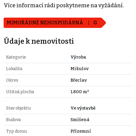
Více informací rádi poskytneme na vyžádání.
MIMOŘÁDNĚ NEHOSPODÁRNÁ
G
Údaje k nemovitosti
Kategorie
Výroba
Lokalita
Mikulov
Okres
Břeclav
Užitná plocha
1.800 m²
Stav objektu
Ve výstavbě
Budova
Smíšená
Typ domu
Přízemní