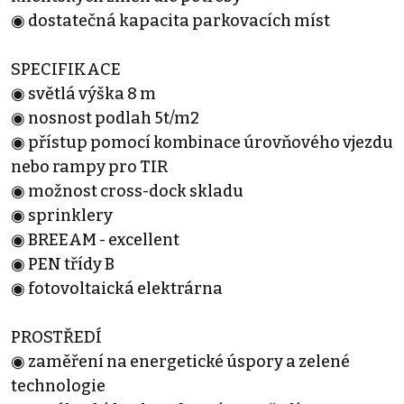
◉ dostatečná kapacita parkovacích míst
SPECIFIKACE
◉ světlá výška 8 m
◉ nosnost podlah 5t/m2
◉ přístup pomocí kombinace úrovňového vjezdu
nebo rampy pro TIR
◉ možnost cross-dock skladu
◉ sprinklery
◉ BREEAM - excellent
◉ PEN třídy B
◉ fotovoltaická elektrárna
PROSTŘEDÍ
◉ zaměření na energetické úspory a zelené
technologie