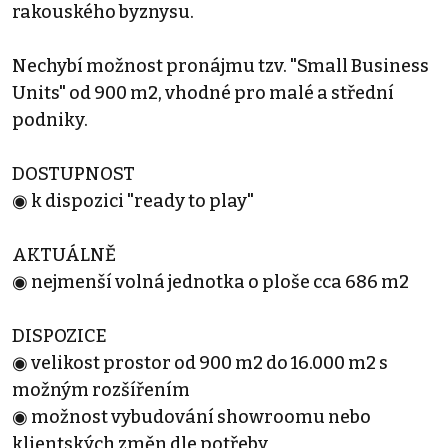
rakouského byznysu.
Nechybí možnost pronájmu tzv. "Small Business
Units" od 900 m2, vhodné pro malé a střední
podniky.
DOSTUPNOST
◉ k dispozici "ready to play"
AKTUÁLNĚ
◉ nejmenší volná jednotka o ploše cca 686 m2
DISPOZICE
◉ velikost prostor od 900 m2 do 16.000 m2 s
možným rozšířením
◉ možnost vybudování showroomu nebo
klientských změn dle potřeby