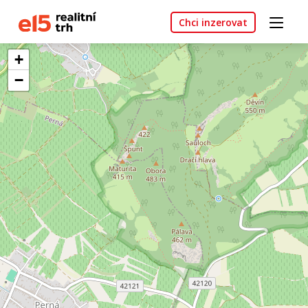
Chci inzerovat
+
−