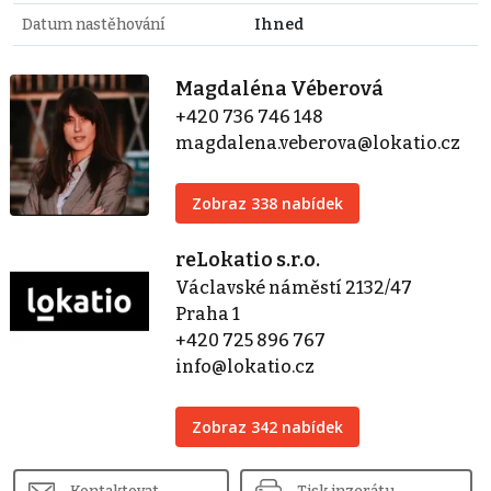
Datum nastěhování
Ihned
Magdaléna Véberová
+420 736 746 148
magdalena.veberova@lokatio.cz
Zobraz 338 nabídek
reLokatio s.r.o.
Václavské náměstí 2132/47
Praha 1
+420 725 896 767
info@lokatio.cz
Zobraz 342 nabídek