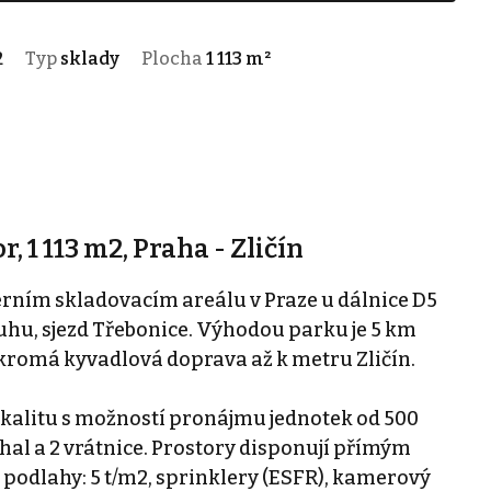
2
Typ
sklady
Plocha
1 113 m²
 1 113 m2, Praha - Zličín
ním skladovacím areálu v Praze u dálnice D5
ruhu, sjezd Třebonice. Výhodou parku je 5 km
kromá kyvadlová doprava až k metru Zličín.
okalitu s možností pronájmu jednotek od 500
 hal a 2 vrátnice. Prostory disponují přímým
podlahy: 5 t/m2, sprinklery (ESFR), kamerový