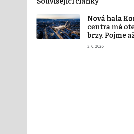
Související články
Nová hala K
centra má ot
brzy. Pojme až
3. 6. 2026