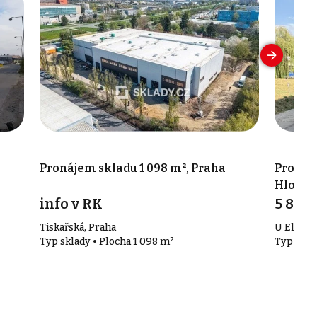
Pronájem skladu 1 098 m², Praha
Pronáje
Hloubě
info v RK
5 857,
Tiskařská, Praha
U Elektr
Typ sklady • Plocha 1 098 m²
Typ skla