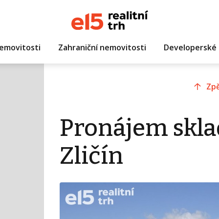
emovitosti
Zahraniční nemovitosti
Developerské 
Zpě
Pronájem sklad
Zličín