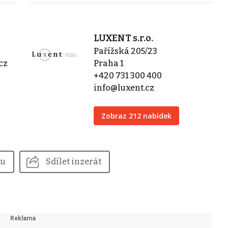
LUXENT s.r.o.
Pařížská 205/23
cz
Praha 1
+420 731 300 400
info@luxent.cz
Zobraz 212 nabídek
tu
Sdílet inzerát