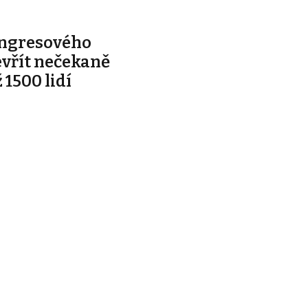
ongresového
evřít nečekaně
 1500 lidí