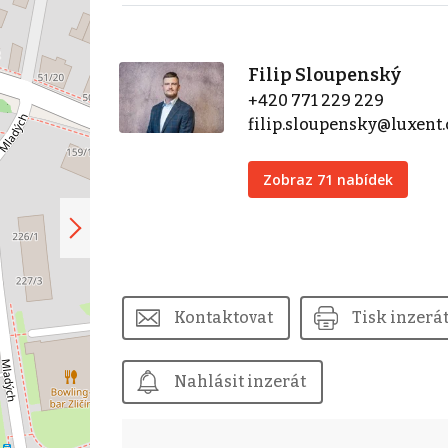
Filip Sloupenský
+420 771 229 229
filip.sloupensky@luxent.
Zobraz 71 nabídek
Kontaktovat
Tisk inzerá
Nahlásit inzerát