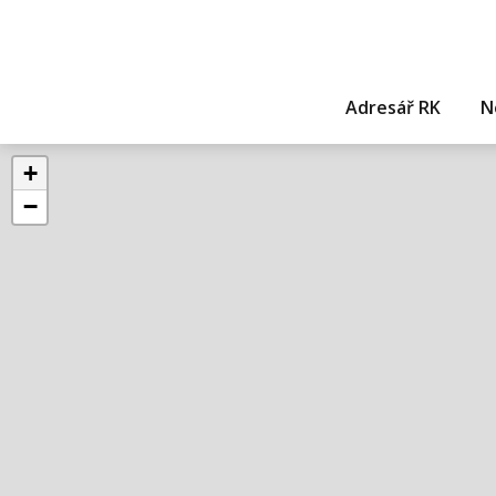
Adresář RK
N
+
−