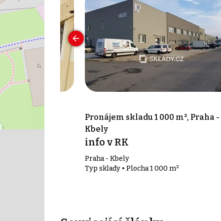
0 m², Praha -
Pronájem skladu 1 000 m², Praha -
Kbely
síc
info v RK
9 - Hloubětín
Praha - Kbely
 m²
Typ sklady • Plocha 1 000 m²