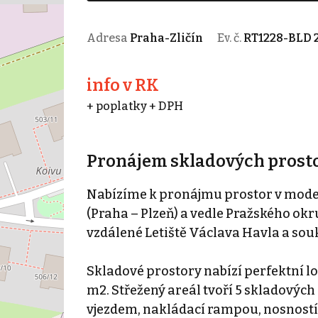
Adresa
Praha-Zličín
Ev. č.
RT1228-BLD 
info v RK
+ poplatky + DPH
Pronájem skladových prostor,
Nabízíme k pronájmu prostor v moder
(Praha – Plzeň) a vedle Pražského ok
vzdálené Letiště Václava Havla a sou
Skladové prostory nabízí perfektní l
m2. Střežený areál tvoří 5 skladových
vjezdem, nakládací rampou, nosností 