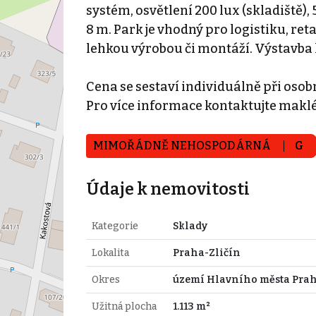
systém, osvětlení 200 lux (skladiště),
8 m. Park je vhodný pro logistiku, ret
lehkou výrobou či montáží. Výstavba 
Cena se sestaví individuálně při oso
Pro více informace kontaktujte maklé
MIMOŘÁDNĚ NEHOSPODÁRNÁ
G
Údaje k nemovitosti
Kategorie
Sklady
Lokalita
Praha-Zličín
Okres
území Hlavního města Pra
Užitná plocha
1.113 m²