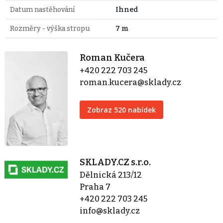
Datum nastěhování
Ihned
Rozměry - výška stropu
7 m
Roman Kučera
+420 222 703 245
roman.kucera@sklady.cz
Zobraz 520 nabídek
SKLADY.CZ s.r.o.
Dělnická 213/12
Praha 7
+420 222 703 245
info@sklady.cz