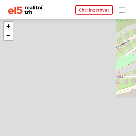
Chci inzerovat
+
−