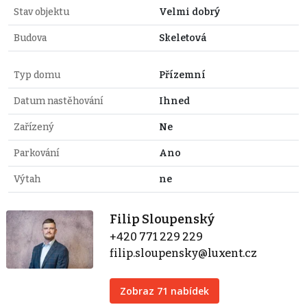
Stav objektu
Velmi dobrý
Budova
Skeletová
Typ domu
Přízemní
Datum nastěhování
Ihned
Zařízený
Ne
Parkování
Ano
Výtah
ne
Filip Sloupenský
+420 771 229 229
filip.sloupensky@luxent.cz
Zobraz 71 nabídek