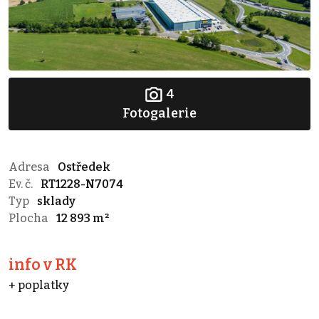
4
Fotogalerie
Adresa
Ostředek
Ev. č.
RT1228-N7074
Typ
sklady
Plocha
12 893 m²
info v RK
+ poplatky