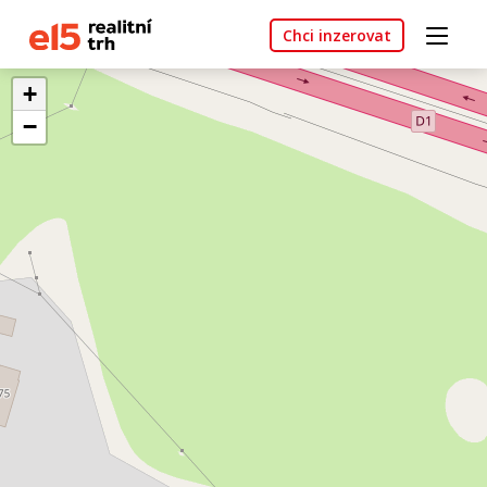
Chci inzerovat
+
−