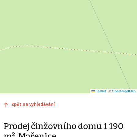
Leaflet
|
©
OpenStreetMap
Zpět na vyhledávání
Prodej činžovního domu 1 190
m², Mařenice