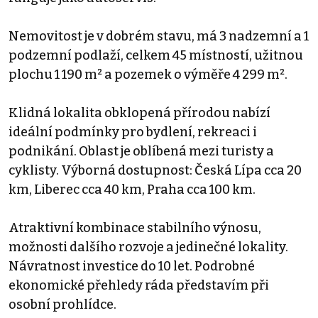
Nemovitost je v dobrém stavu, má 3 nadzemní a 1
podzemní podlaží, celkem 45 místností, užitnou
plochu 1 190 m² a pozemek o výměře 4 299 m².
Klidná lokalita obklopená přírodou nabízí
ideální podmínky pro bydlení, rekreaci i
podnikání. Oblast je oblíbená mezi turisty a
cyklisty. Výborná dostupnost: Česká Lípa cca 20
km, Liberec cca 40 km, Praha cca 100 km.
Atraktivní kombinace stabilního výnosu,
možnosti dalšího rozvoje a jedinečné lokality.
Návratnost investice do 10 let. Podrobné
ekonomické přehledy ráda představím při
osobní prohlídce.