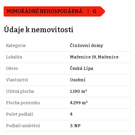
MIMOŘÁDNĚ NEHOSPODÁRNÁ
G
Údaje k nemovitosti
Kategorie
Činžovní domy
Lokalita
Mařenice 19, Mařenice
Okres
Česká Lípa
Vlastnictví
Osobní
Užitná plocha
1.190 m²
Plocha pozemku
4.299 m²
Počet podlaží
4
Podlaží umístění
3. NP