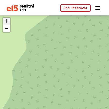
Chci inzerovat
+
−