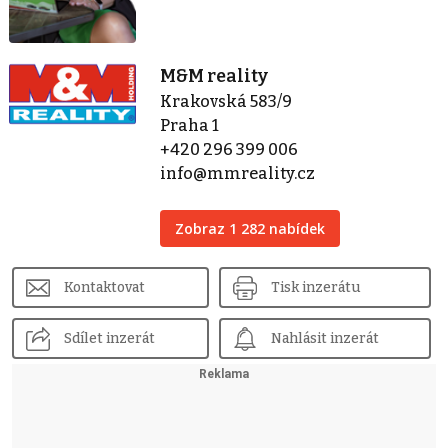
M&M reality
Krakovská 583/9
Praha 1
+420 296 399 006
info@mmreality.cz
Zobraz 1 282 nabídek
Kontaktovat
Tisk inzerátu
Sdílet inzerát
Nahlásit inzerát