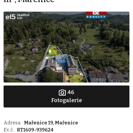
46
Fotogalerie
Adresa
Mařenice 19, Mařenice
Ev. č.
RT1609-939624