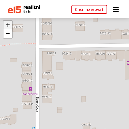
Chci inzerovat
+
−