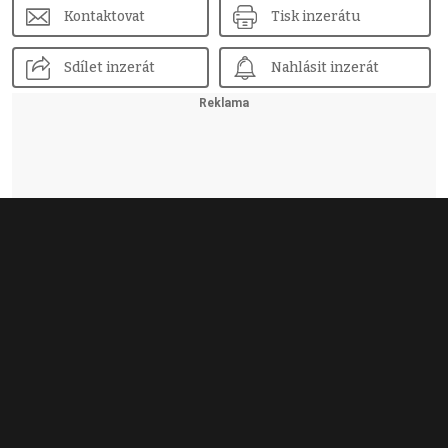
Kontaktovat
Tisk inzerátu
Sdílet inzerát
Nahlásit inzerát