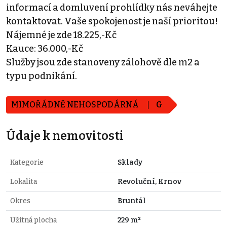
informací a domluvení prohlídky nás neváhejte
kontaktovat. Vaše spokojenost je naší prioritou!
Nájemné je zde 18.225,-Kč
Kauce: 36.000,-Kč
Služby jsou zde stanoveny zálohově dle m2 a
typu podnikání.
MIMOŘÁDNĚ NEHOSPODÁRNÁ
G
Údaje k nemovitosti
Kategorie
Sklady
Lokalita
Revoluční, Krnov
Okres
Bruntál
Užitná plocha
229 m²