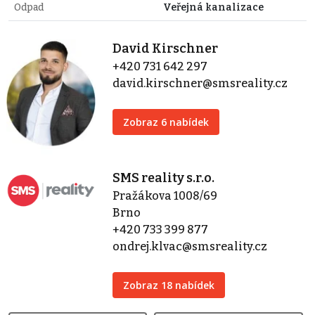
Odpad
Veřejná kanalizace
David Kirschner
+420 731 642 297
david.kirschner@smsreality.cz
Zobraz 6 nabídek
SMS reality s.r.o.
Pražákova 1008/69
Brno
+420 733 399 877
ondrej.klvac@smsreality.cz
Zobraz 18 nabídek